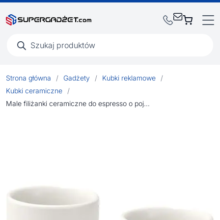
Wyszukiwarka
produktów
Strona główna
/
Gadżety
/
Kubki reklamowe
/
Kubki ceramiczne
/
Male filiżanki ceramiczne do espresso o pojemności 90 ml – zestaw 2 sztuk