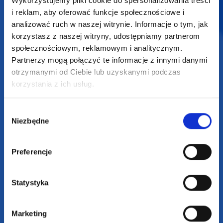
Wykorzystujemy pliki cookie do spersonalizowania treści
Osiecza Pierwsza 29
i reklam, aby oferować funkcje społecznościowe i
62-586 Rzgów
analizować ruch w naszej witrynie. Informacje o tym, jak
NIP: 6652893990
korzystasz z naszej witryny, udostępniamy partnerom
społecznościowym, reklamowym i analitycznym.
KONTAKT
Partnerzy mogą połączyć te informacje z innymi danymi
+48 601 072 064
otrzymanymi od Ciebie lub uzyskanymi podczas
korzystania z ich usług.
biuro@supergadzet.com
Wybór
Zapraszamy do kontaktu
Niezbędne
zgody
od poniedziałku do piątku
w godzinach 8:00 - 16:00
Preferencje
Dołącz do nas na
Statystyka
Marketing