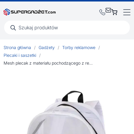
Wyszukiwarka
produktów
Strona główna
/
Gadżety
/
Torby reklamowe
/
Plecaki i saszetki
/
Mesh plecak z materiału pochodzącego z recyklingu o pojemności 18 l