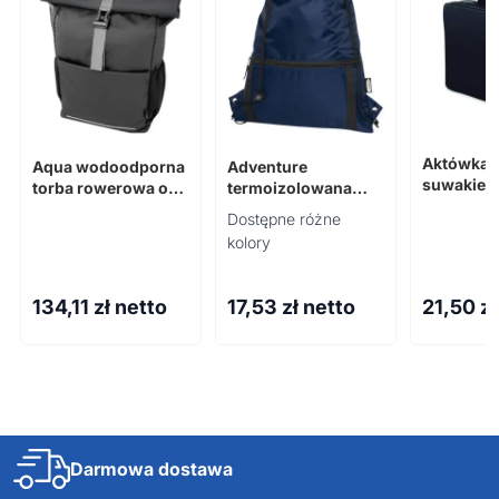
Aktówka 
Aqua wodoodporna
Adventure
suwakiem
torba rowerowa o
termoizolowana
70D TALO
pojemności 20 l na
torba ściągana
Dostępne różne
15-calowego
sznurkiem o
kolory
laptopa wykonana z
pojemności 9 l z
materiałów z
materiału z
recyklingu z
recyklingu z
134,11
zł netto
17,53
zł netto
21,50
zł
certyfikatem GR
certyfikatem GRS
Darmowa dostawa