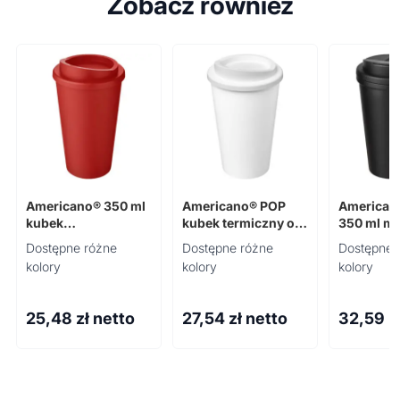
Zobacz również
Americano® 350 ml
Americano® POP
American
kubek
kubek termiczny o
350 ml mu
termoizolowany
pojemności 350 ml
spill-proo
Dostępne różne
Dostępne różne
Dostępne 
kolory
kolory
kolory
25,48
zł netto
27,54
zł netto
32,59
z