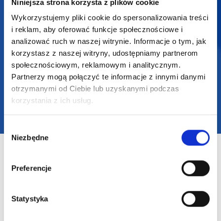
Niniejsza strona korzysta z plików cookie
Wykorzystujemy pliki cookie do spersonalizowania treści
i reklam, aby oferować funkcje społecznościowe i
analizować ruch w naszej witrynie. Informacje o tym, jak
2025 SUPERGADŻET.com © Wszelkie prawa zastrzeżone /
korzystasz z naszej witryny, udostępniamy partnerom
design by
VENTI
społecznościowym, reklamowym i analitycznym.
Partnerzy mogą połączyć te informacje z innymi danymi
otrzymanymi od Ciebie lub uzyskanymi podczas
korzystania z ich usług.
Wybór
Niezbędne
zgody
Preferencje
Statystyka