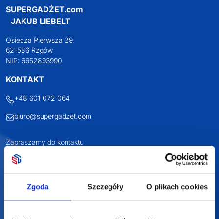
SUPERGADŻET.com
JAKUB LIEBELT
Osiecza Pierwsza 29
62-586 Rzgów
NIP: 6652893990
KONTAKT
+48 601 072 064
biuro@supergadzet.com
Zapraszamy do kontaktu
od poniedziałku do piątku
w godzinach 8:00 - 16:00
Zgoda
Szczegóły
O plikach cookies
Dołącz do nas na