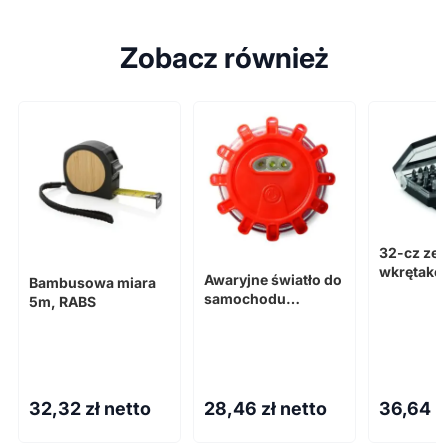
Zobacz również
32-cz ze
wkrętako
Awaryjne światło do
Bambusowa miara
samochodu
5m, RABS
5LIGHTS
32,32
zł netto
28,46
zł netto
36,64
z