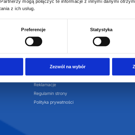
armowa wizualizacja
Profesjonalne dorad
Partnerzy mogą połączyć te informacje z innymi danymi otrzym
nia z ich usług.
Preferencje
Statystyka
ZAMÓWIENIA
SUPERGADŻE
JAKUB LIEBE
Jak zamawiać?
Zezwól na wybór
Z
Osiecza Pierwsz
Czas realizacji
62-586 Rzgów
e
Dostawa i płatności
NIP: 665289399
Reklamacje
Regulamin strony
Polityka prywatności