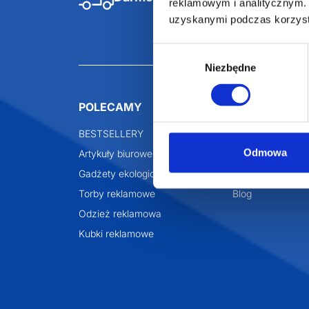
Darmowa dostawa
D
reklamowym i analitycznym. 
uzyskanymi podczas korzysta
Wybór
Niezbędne
zgody
POLECAMY
INFORMACJE
BESTSELLERY
O Nas
Odmowa
Artykuły biurowe
Katalogi online
Gadżety ekologiczne
Projekty graficzn
Torby reklamowe
Blog
Odzież reklamowa
Kubki reklamowe