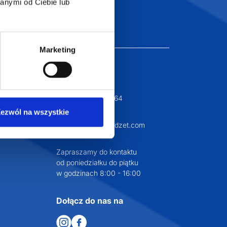
Szeroka oferta
ztwo
anymi od Ciebie lub
produktów
Marketing
T.com
KONTAKT
LT
+48 601 072 064
ezwól na wszystkie
a 29
biuro@supergadzet.com
0
Zapraszamy do kontaktu
od poniedziałku do piątku
w godzinach 8:00 - 16:00
Dołącz do nas na