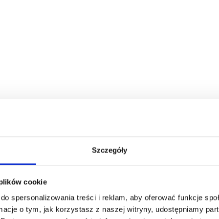
Miętówki b
ka"
"domek"
Miętówki w
dozowniku
MINTCARD
Dostępne różne kolory
tto
3,67
zł ne
3,26
zł netto
Szczegóły
 plików cookie
do spersonalizowania treści i reklam, aby oferować funkcje sp
ormacje o tym, jak korzystasz z naszej witryny, udostępniamy p