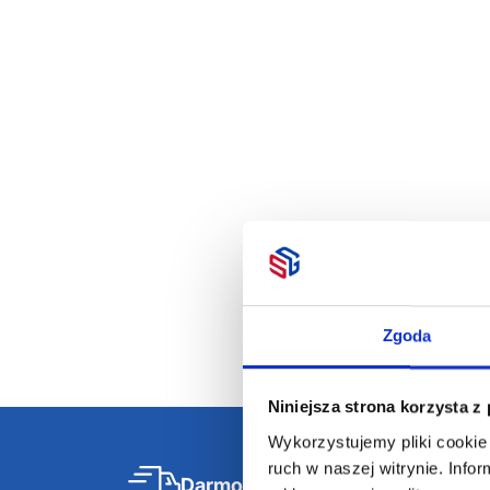
Cukierki w pudełku,
serce LOVEMINT
Dostępne różne kolory
Miętówki
"ciężarów
8,52
zł netto
3,09
zł ne
Zgoda
Niniejsza strona korzysta z
Wykorzystujemy pliki cookie 
ruch w naszej witrynie. Inf