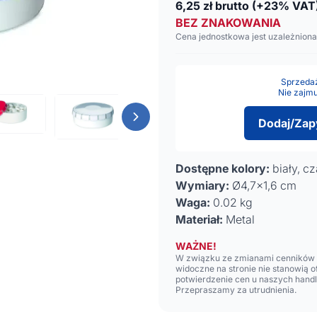
6,25
zł brutto
(+23% VAT
BEZ ZNAKOWANIA
Cena jednostkowa jest uzależniona
Sprzedaż 
Nie zajmu
Dodaj/Zap
Dostępne kolory:
biały, cz
Wymiary:
Ø4,7x1,6 cm
Waga:
0.02 kg
Materiał:
Metal
WAŻNE!
W związku ze zmianami cenników n
widoczne na stronie nie stanowią 
potwierdzenie cen u naszych hand
Przepraszamy za utrudnienia.