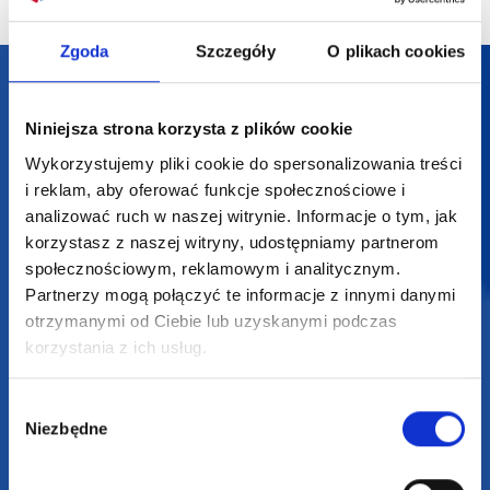
Zgoda
Szczegóły
O plikach cookies
Darmowa dostawa
Niniejsza strona korzysta z plików cookie
Darmowa wizualizacja
Wykorzystujemy pliki cookie do spersonalizowania treści
i reklam, aby oferować funkcje społecznościowe i
Profesjonalne doradztwo
analizować ruch w naszej witrynie. Informacje o tym, jak
korzystasz z naszej witryny, udostępniamy partnerom
Szeroka oferta produktów
społecznościowym, reklamowym i analitycznym.
Partnerzy mogą połączyć te informacje z innymi danymi
otrzymanymi od Ciebie lub uzyskanymi podczas
korzystania z ich usług.
SUPERGADŻET.com
Wybór
JAKUB LIEBELT
Niezbędne
zgody
Osiecza Pierwsza 29
62-586 Rzgów