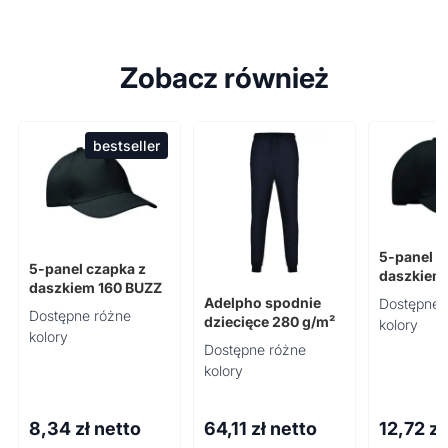
Zobacz również
bestseller
5-panel c
5-panel czapka z
daszkiem
daszkiem 160 BUZZ
BEACH S
Adelpho spodnie
Dostępne 
Dostępne różne
dziecięce 280 g/m²
kolory
kolory
Dostępne różne
kolory
8,34
zł netto
64,11
zł netto
12,72
zł