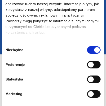
analizować ruch w naszej witrynie. Informacje o tym, jak
62-586 Rzgów
NIP: 6652893990
korzystasz z naszej witryny, udostępniamy partnerom
społecznościowym, reklamowym i analitycznym.
KONTAKT
Partnerzy mogą połączyć te informacje z innymi danymi
otrzymanymi od Ciebie lub uzyskanymi podczas
+48 601 072 064
korzystania z ich usług.
biuro@supergadzet.com
Wybór
Zapraszamy do kontaktu
Niezbędne
zgody
od poniedziałku do piątku
w godzinach 8:00 - 16:00
Preferencje
Dołącz do nas na
Statystyka
Marketing