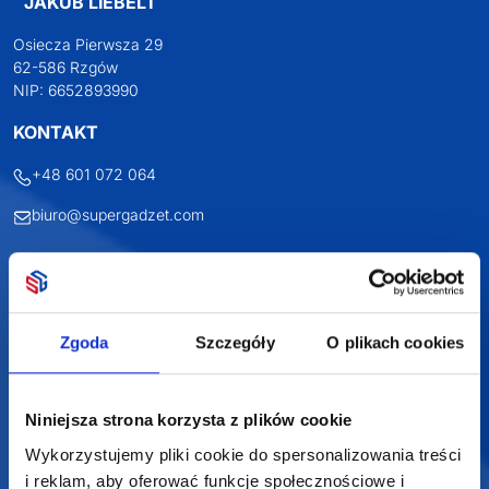
Darmowa dostawa
Darmowa wizualizacja
Profesjonalne doradztwo
Szeroka oferta produktów
Zgoda
Szczegóły
O plikach cookies
SUPERGADŻET.com
Niniejsza strona korzysta z plików cookie
JAKUB LIEBELT
Wykorzystujemy pliki cookie do spersonalizowania treści
i reklam, aby oferować funkcje społecznościowe i
Osiecza Pierwsza 29