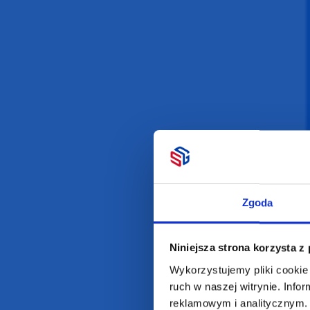
Darmowa dostawa
D
Zgoda
POLECAMY
INFORMACJE
Niniejsza strona korzysta z
BESTSELLERY
O Nas
Artykuły biurowe
Katalogi online
Wykorzystujemy pliki cookie 
ruch w naszej witrynie. Inf
Gadżety ekologiczne
Projekty graficzn
reklamowym i analitycznym. 
Torby reklamowe
Blog