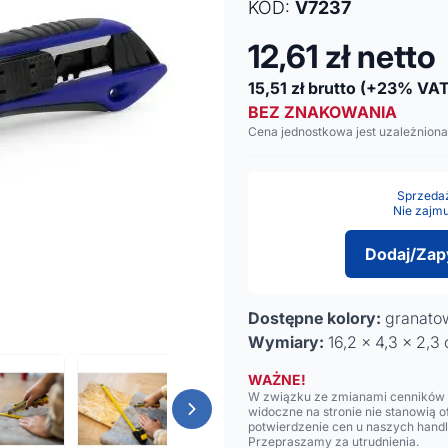
KOD:
V7237
12,61
zł netto
15,51
zł brutto
(+23% VAT
BEZ ZNAKOWANIA
Cena jednostkowa jest uzależniona
Sprzedaż 
Nie zajmu
Dodaj/Zap
Dostępne kolory:
granatow
Wymiary:
16,2 x 4,3 x 2,3
WAŻNE!
W związku ze zmianami cenników n
widoczne na stronie nie stanowią 
potwierdzenie cen u naszych hand
Przepraszamy za utrudnienia.