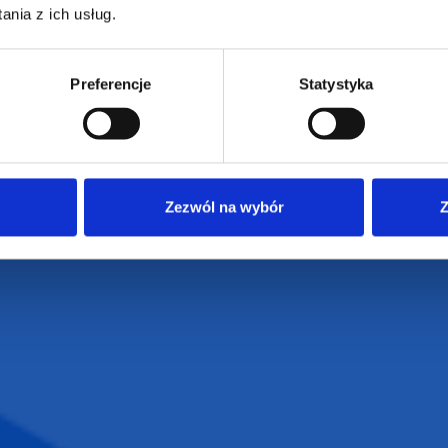
JAKUB LIEBE
nia z ich usług.
Jak zamawiać?
Osiecza Pierwsz
Czas realizacji
62-586 Rzgów
e
Dostawa i płatności
NIP: 665289399
Preferencje
Statystyka
Reklamacje
Regulamin strony
Polityka prywatności
Zezwól na wybór
Z
VENTI