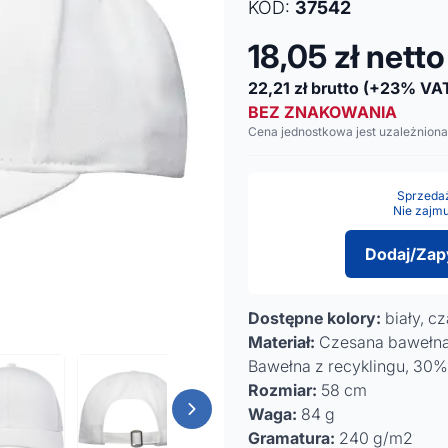
KOD:
37542
18,05
zł netto
22,21
zł brutto
(+23% VA
BEZ ZNAKOWANIA
Cena jednostkowa jest uzależniona
Sprzedaż 
Nie zajmu
Dodaj/Zap
Dostępne kolory:
biały, c
Materiał:
Czesana bawełna 
Bawełna z recyklingu, 30%
Rozmiar:
58 cm
Waga:
84 g
Gramatura:
240 g/m2