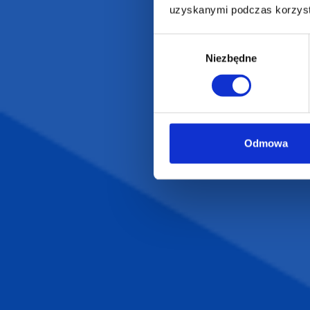
uzyskanymi podczas korzysta
BESTSELLERY
O Nas
Artykuły biurowe
Katalogi online
Wybór
Gadżety ekologiczne
Projekty graficzn
Niezbędne
zgody
Torby reklamowe
Blog
Odzież reklamowa
Kubki reklamowe
Odmowa