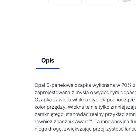
Opis
Opal 6-panelowa czapka wykonana w 70% z b
zaprojektowana z myślą o wygodnym dopasow
Czapka zawiera włókna Cyclo® pochodzące z
kolor przędzy. Włókna te nie tylko zmniejs
zamkniętego, stanowiąc realny przykład zmn
również znacznik Aware™. Ta innowacyjna f
niego drogę, zwiększając przejrzystość łań