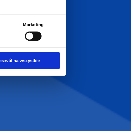
LT
+48 601 072 064
a 29
biuro@supergadzet.com
0
Marketing
Zapraszamy do kontaktu
od poniedziałku do piątku
w godzinach 8:00 - 16:00
ezwól na wszystkie
Dołącz do nas na