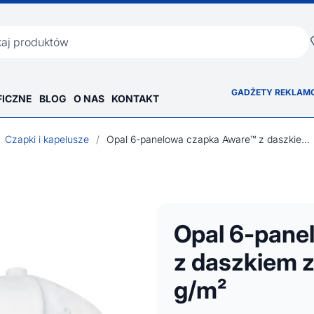
ka
GADŻETY REKLAM
FICZNE
BLOG
O NAS
KONTAKT
Czapki i kapelusze
/
Opal 6-panelowa czapka Aware™ z daszkiem z recyklingu 240 g/m²
Opal 6-pane
z daszkiem z
g/m²