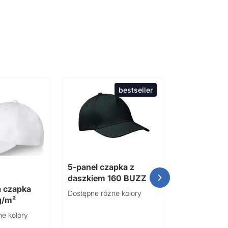
bestseller
6-panel cza
5-panel czapka z
daszkiem 2
daszkiem 160 BUZZ
BUFFALO
Dostępne różn
 czapka
Dostępne różne kolory
g/m²
e kolory