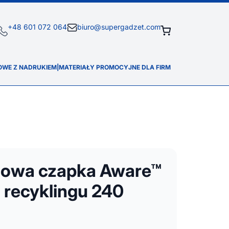
+48 601 072 064
biuro@supergadzet.com
OWE Z NADRUKIEM
|
MATERIAŁY PROMOCYJNE DLA FIRM
lowa czapka Aware™
 recyklingu 240