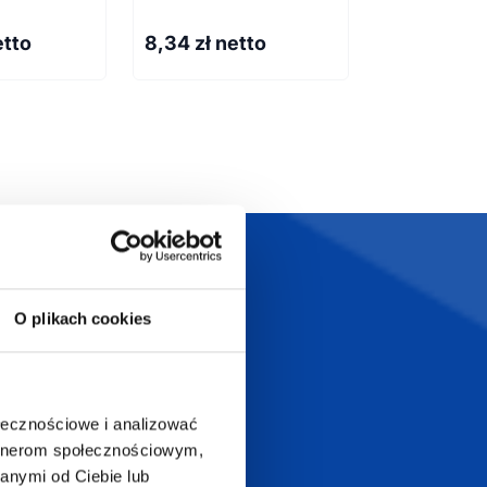
etto
8,34
zł netto
11,44
zł ne
Szeroka oferta
ztwo
produktów
O plikach cookies
ołecznościowe i analizować
artnerom społecznościowym,
T.com
KONTAKT
anymi od Ciebie lub