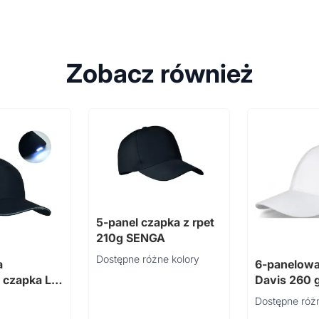
Zobacz również
5-panel czapka z rpet
210g SENGA
Dostępne różne kolory
a
6-panelowa
 czapka LE
Davis 260 
Dostępne różn