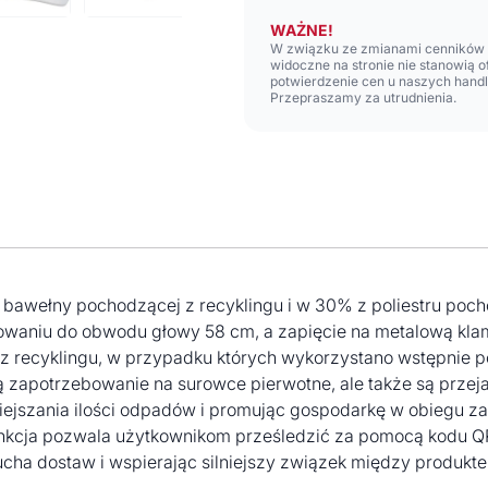
WAŻNE!
W związku ze zmianami cenników n
widoczne na stronie nie stanowią 
potwierdzenie cen u naszych hand
Przepraszamy za utrudnienia.
awełny pochodzącej z recyklingu i w 30% z poliestru pocho
aniu do obwodu głowy 58 cm, a zapięcie na metalową klamr
 recyklingu, w przypadku których wykorzystano wstępnie p
zają zapotrzebowanie na surowce pierwotne, ale także są pr
iejszania ilości odpadów i promując gospodarkę w obiegu za
unkcja pozwala użytkownikom prześledzić za pomocą kodu Q
cucha dostaw i wspierając silniejszy związek między produk