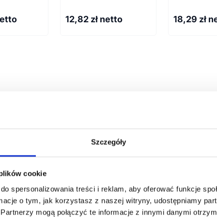
netto
12,82
zł netto
18,29
zł n
armowa wizualizacja
Profesjonalne dorad
Szczegóły
 plików cookie
do spersonalizowania treści i reklam, aby oferować funkcje sp
ormacje o tym, jak korzystasz z naszej witryny, udostępniamy p
ZAMÓWIENIA
SUPERGADŻE
Partnerzy mogą połączyć te informacje z innymi danymi otrzym