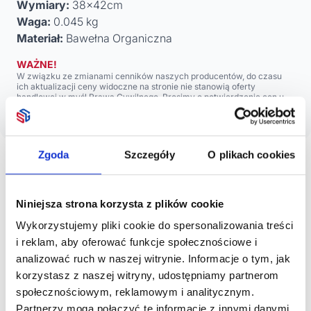
Wymiary:
38x42cm
Waga:
0.045 kg
Materiał:
Bawełna Organiczna
WAŻNE!
W związku ze zmianami cenników naszych producentów, do czasu
ich aktualizacji ceny widoczne na stronie nie stanowią oferty
handlowej w myśl Prawa Cywilnego. Prosimy o potwierdzenie cen u
naszych handlowców.
Przepraszamy za utrudnienia.
Zgoda
Szczegóły
O plikach cookies
Opis
Niniejsza strona korzysta z plików cookie
Wykorzystujemy pliki cookie do spersonalizowania treści
i reklam, aby oferować funkcje społecznościowe i
Torba na zakupy z długimi uchwytami, wykonana z
analizować ruch w naszej witrynie. Informacje o tym, jak
bawełny organicznej 105 gr/m².
korzystasz z naszej witryny, udostępniamy partnerom
społecznościowym, reklamowym i analitycznym.
Partnerzy mogą połączyć te informacje z innymi danymi