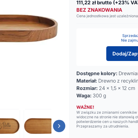
111,22
zł brutto
(+23% VA
BEZ ZNAKOWANIA
Cena jednostkowa jest uzależniona
Sprzedaż 
Nie zajmu
Dodaj/Zap
Dostępne kolory:
Drewnia
Materiał:
Drewno z recykli
Rozmiar:
24 x 1,5 x 12 cm
Waga:
300 g
WAŻNE!
W związku ze zmianami cenników n
widoczne na stronie nie stanowią 
potwierdzenie cen u naszych hand
Przepraszamy za utrudnienia.