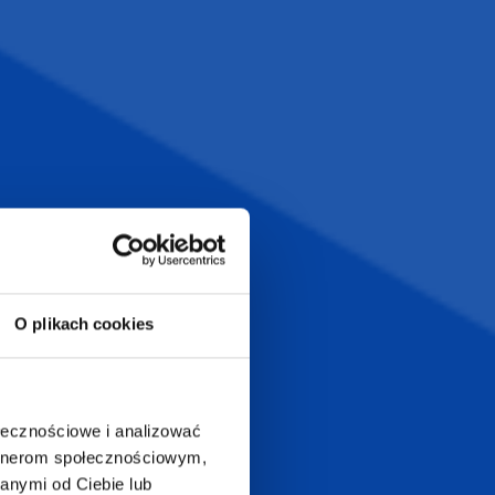
Szeroka oferta
ztwo
produktów
T.com
KONTAKT
LT
+48 601 072 064
a 29
O plikach cookies
biuro@supergadzet.com
0
Zapraszamy do kontaktu
od poniedziałku do piątku
ołecznościowe i analizować
w godzinach 8:00 - 16:00
artnerom społecznościowym,
anymi od Ciebie lub
Dołącz do nas na