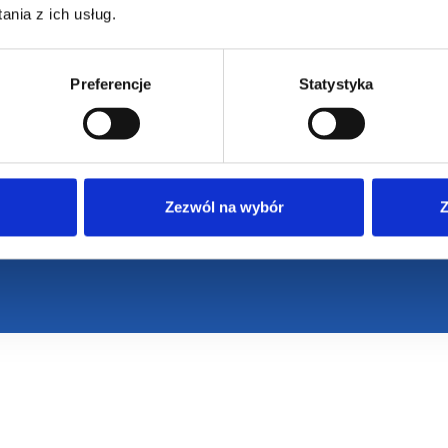
nia z ich usług.
Preferencje
Statystyka
Zezwól na wybór
Z
VENTI