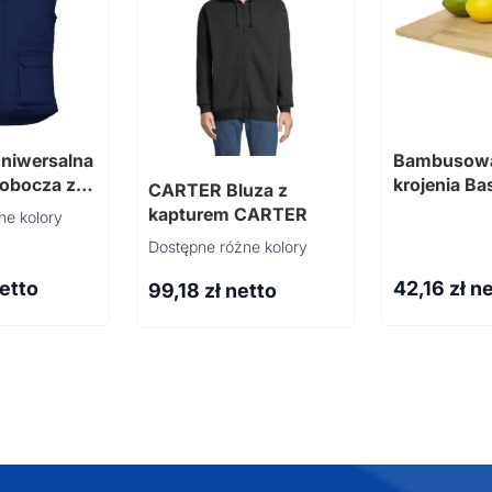
niwersalna
Bambusowa
robocza z
krojenia Ba
CARTER Bluza z
ołnierzem
kapturem CARTER
ne kolory
Dostępne różne kolory
netto
42,16
zł n
99,18
zł netto