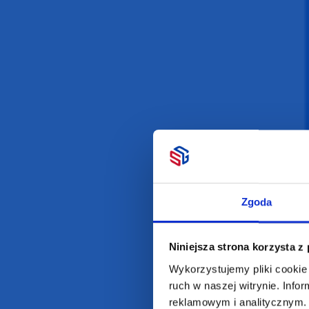
Darmowa dostawa
D
POLECAMY
INFORMACJE
BESTSELLERY
O Nas
Artykuły biurowe
Katalogi online
Zgoda
Gadżety ekologiczne
Projekty graficzn
Torby reklamowe
Blog
Niniejsza strona korzysta z
Odzież reklamowa
Kubki reklamowe
Wykorzystujemy pliki cookie 
ruch w naszej witrynie. Inf
reklamowym i analitycznym. 