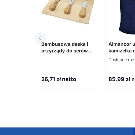
Bambusowa deska i
Almanzor u
przyrządy do serów
kamizelka 
Ement
wysokim k
Dostępne róż
26,71
zł netto
85,99
zł 