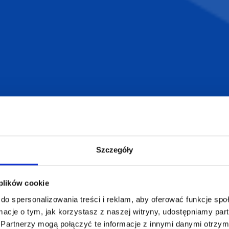
armowa wizualizacja
Profesjonalne dorad
ZAMÓWIENIA
SUPERGADŻE
JAKUB LIEBE
Jak zamawiać?
Osiecza Pierwsz
Czas realizacji
62-586 Rzgów
Szczegóły
e
Dostawa i płatności
NIP: 665289399
Reklamacje
 plików cookie
Regulamin strony
Polityka prywatności
do spersonalizowania treści i reklam, aby oferować funkcje sp
ormacje o tym, jak korzystasz z naszej witryny, udostępniamy p
Partnerzy mogą połączyć te informacje z innymi danymi otrzym