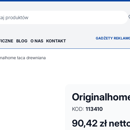
ka
GADŻETY REKLAM
FICZNE
BLOG
O NAS
KONTAKT
inalhome taca drewniana
Originalhom
KOD:
113410
90,42
zł nett