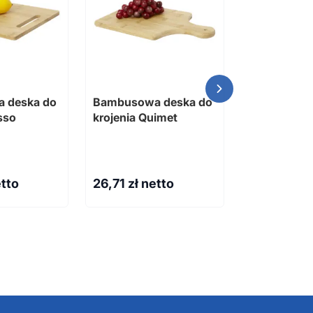
 deska do
Bambusowa deska do
BAMBINO Dz
sso
krojenia Quimet
body 180g
Dostępne różn
etto
26,71
zł netto
24,70
zł n