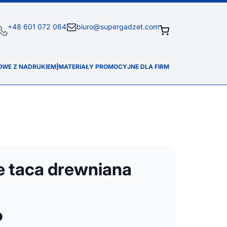
+48 601 072 064
biuro@supergadzet.com
OWE Z NADRUKIEM
|
MATERIAŁY PROMOCYJNE DLA FIRM
e taca drewniana
o