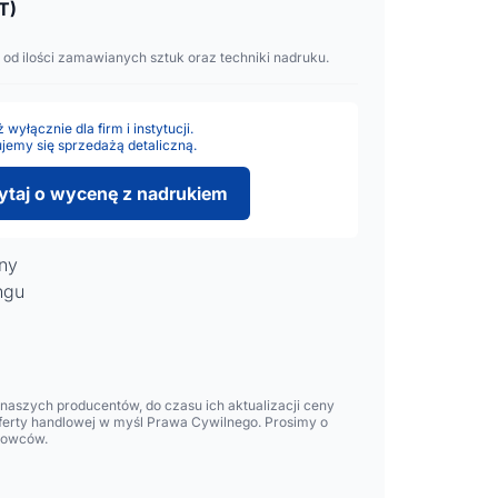
T)
 od ilości zamawianych sztuk oraz techniki nadruku.
wyłącznie dla firm i instytucji.
jemy się sprzedażą detaliczną.
ytaj o wycenę z nadrukiem
ny
ngu
aszych producentów, do czasu ich aktualizacji ceny
oferty handlowej w myśl Prawa Cywilnego. Prosimy o
lowców.