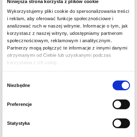
Niniejsza strona korzysta z plików cookie
Wykorzystujemy pliki cookie do spersonalizowania treści
Zobacz również
i reklam, aby oferować funkcje społecznościowe i
analizować ruch w naszej witrynie. Informacje o tym, jak
korzystasz z naszej witryny, udostępniamy partnerom
społecznościowym, reklamowym i analitycznym.
Partnerzy mogą połączyć te informacje z innymi danymi
otrzymanymi od Ciebie lub uzyskanymi podczas
korzystania z ich usług.
Wybór
Adapter podróżny
Adapter podróżny
Action C
Niezbędne
zgody
SKROSS MUV 2
Skross for Hama
DV609
USB
Preferencje
253,50
zł netto
142,09
zł netto
155,14
z
Statystyka