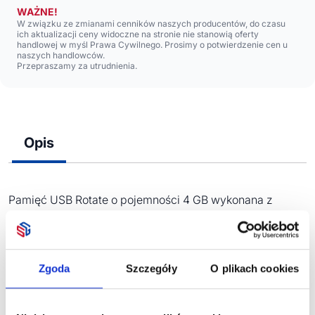
WAŻNE!
W związku ze zmianami cenników naszych producentów, do czasu
ich aktualizacji ceny widoczne na stronie nie stanowią oferty
handlowej w myśl Prawa Cywilnego. Prosimy o potwierdzenie cen u
naszych handlowców.
Przepraszamy za utrudnienia.
Opis
Pamięć USB Rotate o pojemności 4 GB wykonana z
bambusa, która umożliwia przesyłanie danych do
kompatybilnego komputera PC lub MacBooka. Obudowa
wykonana jest z czystego bambusa. USB w wersji 2.0 z
prędkością zapisu 2MB/s i prędkością odczytu 5MB/s.
Zgoda
Szczegóły
O plikach cookies