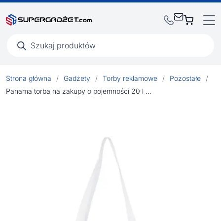
Wyszukiwarka
produktów
Strona główna
/
Gadżety
/
Torby reklamowe
/
Pozostałe
/
Panama torba na zakupy o pojemności 20 l wykonana z materiałów z recyklingu z certyfikatem GRS