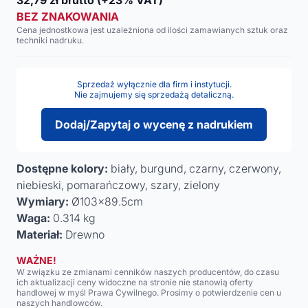
32,79
zł brutto
(+23% VAT)
BEZ ZNAKOWANIA
Cena jednostkowa jest uzależniona od ilości zamawianych sztuk oraz
techniki nadruku.
Sprzedaż wyłącznie dla firm i instytucji.
Nie zajmujemy się sprzedażą detaliczną.
Dodaj/Zapytaj o wycenę z nadrukiem
Dostępne kolory:
biały, burgund, czarny, czerwony,
niebieski, pomarańczowy, szary, zielony
Wymiary:
Ø103x89.5cm
Waga:
0.314 kg
Materiał:
Drewno
WAŻNE!
W związku ze zmianami cenników naszych producentów, do czasu
ich aktualizacji ceny widoczne na stronie nie stanowią oferty
handlowej w myśl Prawa Cywilnego. Prosimy o potwierdzenie cen u
naszych handlowców.