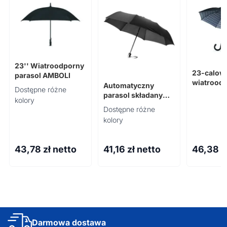
23'' Wiatroodporny
23-calow
parasol AMBOLI
wiatrood
Automatyczny
Dostępne różne
parasol 
parasol składany
kolory
21,5" Alex
Dostępne różne
kolory
43,78
zł netto
41,16
zł netto
46,38
z
Darmowa dostawa