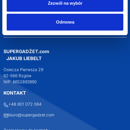
Zezwól na wybór
Darmowa dostawa
Odmowa
Darmowa wizualizacja
Profesjonalne doradztwo
Szeroka oferta produktów
SUPERGADŻET.com
JAKUB LIEBELT
Osiecza Pierwsza 29
62-586 Rzgów