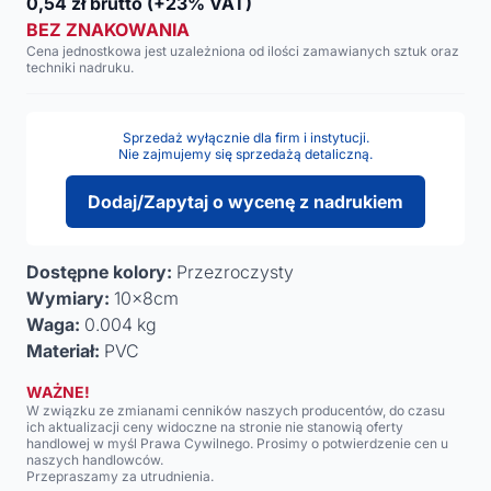
0,54
zł brutto
(+23% VAT)
BEZ ZNAKOWANIA
Cena jednostkowa jest uzależniona od ilości zamawianych sztuk oraz
techniki nadruku.
Sprzedaż wyłącznie dla firm i instytucji.
Nie zajmujemy się sprzedażą detaliczną.
Dodaj/Zapytaj o wycenę z nadrukiem
Dostępne kolory:
Przezroczysty
Wymiary:
10x8cm
Waga:
0.004 kg
Materiał:
PVC
WAŻNE!
W związku ze zmianami cenników naszych producentów, do czasu
ich aktualizacji ceny widoczne na stronie nie stanowią oferty
handlowej w myśl Prawa Cywilnego. Prosimy o potwierdzenie cen u
naszych handlowców.
Przepraszamy za utrudnienia.