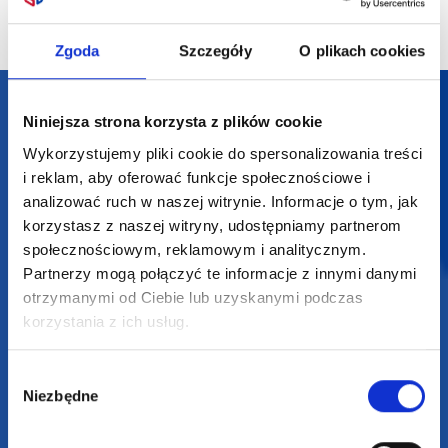
Zgoda
Szczegóły
O plikach cookies
Darmowa dostawa
Niniejsza strona korzysta z plików cookie
Darmowa wizualizacja
Wykorzystujemy pliki cookie do spersonalizowania treści
i reklam, aby oferować funkcje społecznościowe i
analizować ruch w naszej witrynie. Informacje o tym, jak
Profesjonalne doradztwo
korzystasz z naszej witryny, udostępniamy partnerom
społecznościowym, reklamowym i analitycznym.
Szeroka oferta produktów
Partnerzy mogą połączyć te informacje z innymi danymi
otrzymanymi od Ciebie lub uzyskanymi podczas
korzystania z ich usług.
Wybór
SUPERGADŻET.com
Niezbędne
zgody
JAKUB LIEBELT
Osiecza Pierwsza 29