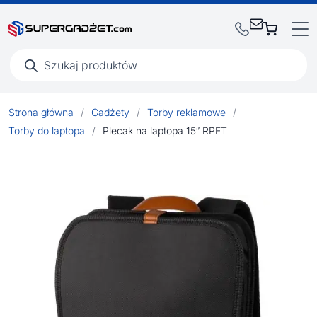
Wyszukiwarka
produktów
Strona główna
/
Gadżety
/
Torby reklamowe
/
Torby do laptopa
/
Plecak na laptopa 15″ RPET