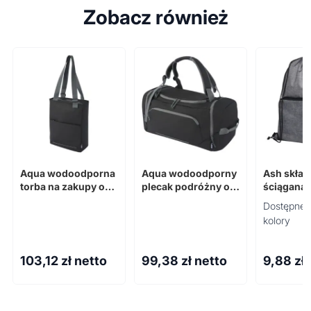
Zobacz również
Aqua wodoodporna
Aqua wodoodporny
Ash skład
torba na zakupy o
plecak podróżny o
ściągana 
pojemności 14 l na
pojemności 35 l z
torba o p
Dostępne 
14-calowego
recyklingu z
7 l wykon
kolory
laptopa wykonana z
certyfikatem GRS
materiału
materiałów z
recykling
recyklingu z
certyfika
103,12
zł netto
99,38
zł netto
9,88
zł
certyfikatem G