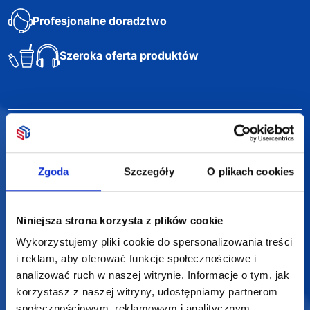
Profesjonalne doradztwo
Szeroka oferta produktów
SUPERGADŻET.com
JAKUB LIEBELT
Zgoda
Szczegóły
O plikach cookies
Osiecza Pierwsza 29
62-586 Rzgów
NIP: 6652893990
Niniejsza strona korzysta z plików cookie
KONTAKT
Wykorzystujemy pliki cookie do spersonalizowania treści
i reklam, aby oferować funkcje społecznościowe i
+48 601 072 064
analizować ruch w naszej witrynie. Informacje o tym, jak
korzystasz z naszej witryny, udostępniamy partnerom
biuro@supergadzet.com
społecznościowym, reklamowym i analitycznym.