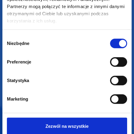
Partnerzy mogą połączyć te informacje z innymi danymi
Zapraszamy do kontaktu
otrzymanymi od Ciebie lub uzyskanymi podczas
od poniedziałku do piątku
korzystania z ich usług.
w godzinach 8:00 - 16:00
Wybór
Dołącz do nas na
Niezbędne
zgody
Preferencje
Statystyka
2025 SUPERGADŻET.com © Wszelkie prawa zastrzeżone /
design by
VENTI
Marketing
Zezwól na wszystkie