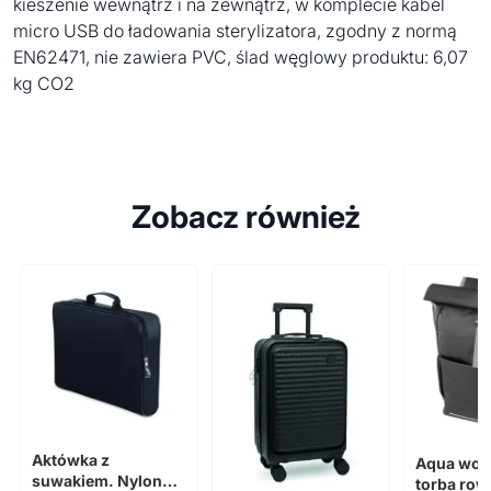
kieszenie wewnątrz i na zewnątrz, w komplecie kabel
micro USB do ładowania sterylizatora, zgodny z normą
EN62471, nie zawiera PVC, ślad węglowy produktu: 6,07
kg CO2
Zobacz również
Aktówka z
Aqua wod
suwakiem. Nylon
torba row