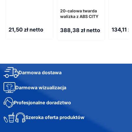
70D TALOR
pojemnośc
15-calow
20-calowa twarda
laptopa w
walizka z ABS CITY
materiałó
recykling
21,50
zł netto
134,11
z
388,38
zł netto
certyfika
Darmowa dostawa
Darmowa wizualizacja
Profesjonalne doradztwo
Szeroka oferta produktów