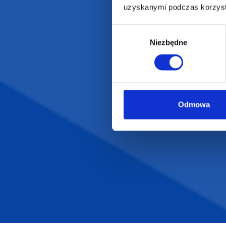
uzyskanymi podczas korzysta
Odzież reklamowa
Kubki reklamowe
Wybór
Niezbędne
zgody
Odmowa