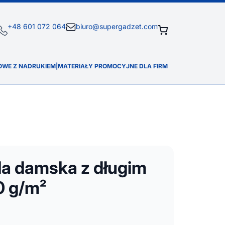
+48 601 072 064
biuro@supergadzet.com
OWE Z NADRUKIEM
|
MATERIAŁY PROMOCYJNE DLA FIRM
la damska z długim
0 g/m²