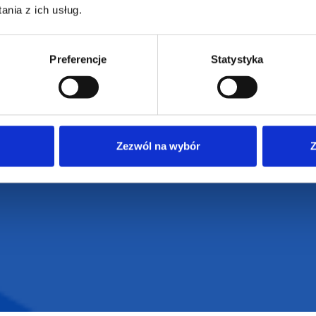
nia z ich usług.
Regulamin strony
Polityka prywatności
Preferencje
Statystyka
Zezwól na wybór
Z
VENTI