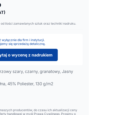
o
AT)
 od ilości zamawianych sztuk oraz techniki nadruku.
wyłącznie dla firm i instytucji.
jemy się sprzedażą detaliczną.
ytaj o wycenę z nadrukiem
urzowy szary, czarny, granatowy, Jasny
a, 45% Poliester, 130 g/m2
aszych producentów, do czasu ich aktualizacji ceny
oferty handlowej w myśl Prawa Cywilnego. Prosimy o