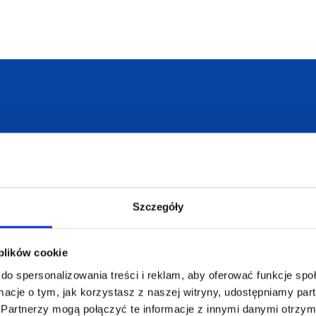
armowa wizualizacja
Profesjonalne dorad
Szczegóły
ZAMÓWIENIA
SUPERGADŻE
JAKUB LIEBE
Jak zamawiać?
 plików cookie
Osiecza Pierwsz
Czas realizacji
do spersonalizowania treści i reklam, aby oferować funkcje sp
62-586 Rzgów
e
Dostawa i płatności
ormacje o tym, jak korzystasz z naszej witryny, udostępniamy p
NIP: 665289399
Partnerzy mogą połączyć te informacje z innymi danymi otrzym
Reklamacje