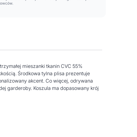
lowców.
ytrzymałej mieszanki tkanin CVC 55%
kkością. Środkowa tylna plisa prezentuje
onalizowany akcent. Co więcej, odrywana
dej garderoby. Koszula ma dopasowany krój