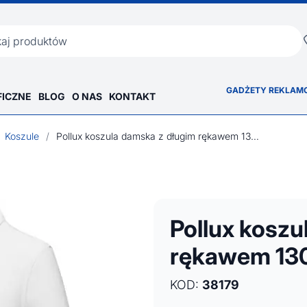
ka
GADŻETY REKLAM
FICZNE
BLOG
O NAS
KONTAKT
Koszule
/
Pollux koszula damska z długim rękawem 130 g/m²
Pollux koszu
rękawem 13
KOD:
38179