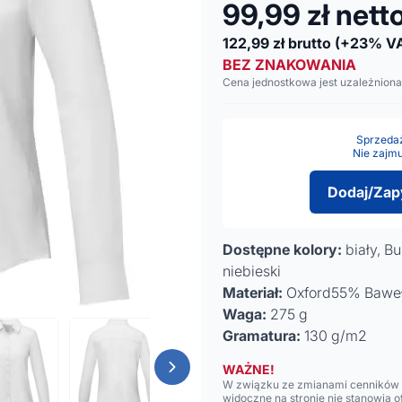
99,99
zł nett
122,99
zł brutto
(+23% V
BEZ ZNAKOWANIA
Cena jednostkowa jest uzależniona
Sprzedaż 
Nie zajmu
Dodaj/Zap
Dostępne kolory:
biały, B
niebieski
Materiał:
Oxford55% Bawełn
Waga:
275 g
Gramatura:
130 g/m2
WAŻNE!
W związku ze zmianami cenników n
widoczne na stronie nie stanowią 