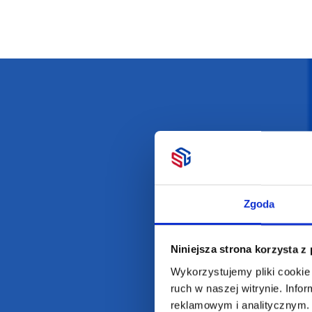
Darmowa dostawa
D
Zgoda
POLECAMY
INFORMACJE
BESTSELLERY
O Nas
Niniejsza strona korzysta z
Artykuły biurowe
Katalogi online
Wykorzystujemy pliki cookie 
Gadżety ekologiczne
Projekty graficzn
ruch w naszej witrynie. Inf
reklamowym i analitycznym. 
Torby reklamowe
Blog