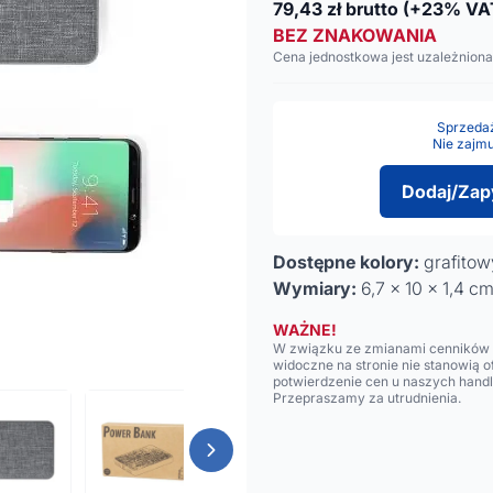
79,43
zł brutto
(+23% VA
BEZ ZNAKOWANIA
Cena jednostkowa jest uzależniona
Sprzedaż 
Nie zajmu
Dodaj/Zap
Dostępne kolory:
grafitow
Wymiary:
6,7 x 10 x 1,4 c
WAŻNE!
W związku ze zmianami cenników n
widoczne na stronie nie stanowią 
potwierdzenie cen u naszych hand
Przepraszamy za utrudnienia.