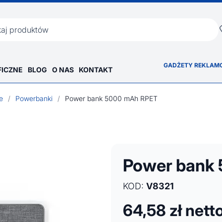
ka
GADŻETY REKLAM
FICZNE
BLOG
O NAS
KONTAKT
e
/
Powerbanki
/
Power bank 5000 mAh RPET
Power bank
KOD:
V8321
64,58
zł nett