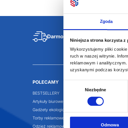
Zgoda
Darmowa dostawa
D
Niniejsza strona korzysta z
Wykorzystujemy pliki cookie 
ruch w naszej witrynie. Inf
reklamowym i analitycznym. 
uzyskanymi podczas korzysta
POLECAMY
INFORMACJE
Wybór
Niezbędne
zgody
BESTSELLERY
O Nas
Artykuły biurowe
Katalogi online
Gadżety ekologiczne
Projekty graficzn
Torby reklamowe
Blog
Odmowa
Odzież reklamowa