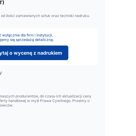
T)
 od ilości zamawianych sztuk oraz techniki nadruku.
wyłącznie dla firm i instytucji.
jemy się sprzedażą detaliczną.
ytaj o wycenę z nadrukiem
y
m
aszych producentów, do czasu ich aktualizacji ceny
oferty handlowej w myśl Prawa Cywilnego. Prosimy o
lowców.