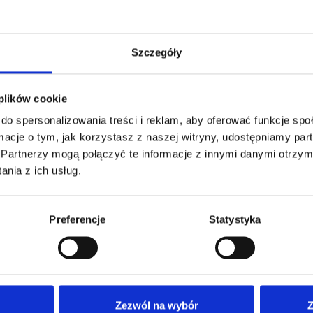
Szczegóły
armowa wizualizacja
Profesjonalne dorad
 plików cookie
do spersonalizowania treści i reklam, aby oferować funkcje sp
ormacje o tym, jak korzystasz z naszej witryny, udostępniamy p
Partnerzy mogą połączyć te informacje z innymi danymi otrzym
nia z ich usług.
ZAMÓWIENIA
SUPERGADŻE
JAKUB LIEBE
Preferencje
Statystyka
Jak zamawiać?
Osiecza Pierwsz
Czas realizacji
62-586 Rzgów
e
Dostawa i płatności
NIP: 665289399
Reklamacje
Zezwól na wybór
Z
Regulamin strony