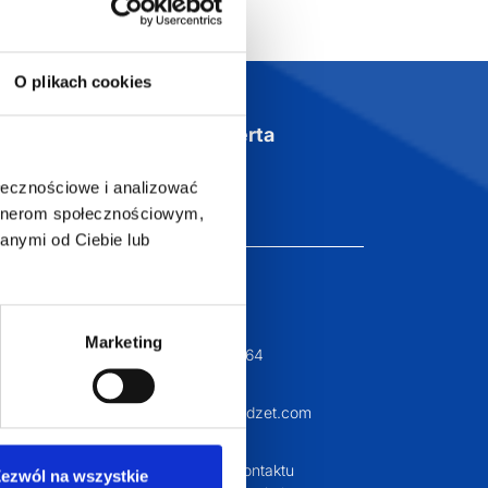
O plikach cookies
Szeroka oferta
ztwo
produktów
ołecznościowe i analizować
artnerom społecznościowym,
anymi od Ciebie lub
T.com
KONTAKT
LT
Marketing
+48 601 072 064
a 29
biuro@supergadzet.com
0
Zapraszamy do kontaktu
ezwól na wszystkie