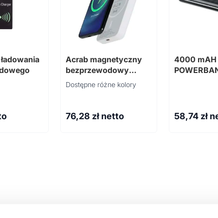
 ładowania
Acrab magnetyczny
4000 mAH
odowego
bezprzewodowy
POWERBA
powerbank o
słoneczna
Dostępne różne kolory
pojemności 5000
mAh i mocy 15 W z
technologią PD 20 W
to
76,28
zł netto
58,74
zł n
— wykonany z
tworzyw sztycz