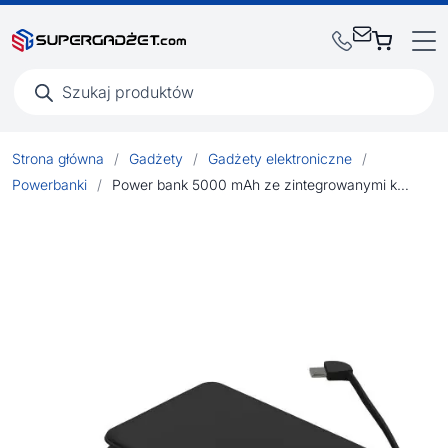
Wyszukiwarka
produktów
Strona główna
/
Gadżety
/
Gadżety elektroniczne
/
Powerbanki
/
Power bank 5000 mAh ze zintegrowanymi kablami, adapter w komplecie | Presley