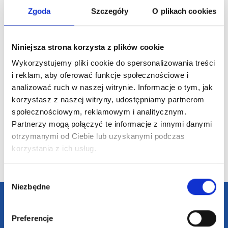
USB HUBBAM
USB HUBSTAND
Zgoda
Szczegóły
O plikach cookies
Acrab ma
bezprze
powerban
Niniejsza strona korzysta z plików cookie
Dostępne 
pojemnoś
kolory
Wykorzystujemy pliki cookie do spersonalizowania treści
mAh i moc
i reklam, aby oferować funkcje społecznościowe i
technolog
W — wyko
analizować ruch w naszej witrynie. Informacje o tym, jak
34,92
zł netto
30,44
zł netto
76,28
z
tworzyw 
korzystasz z naszej witryny, udostępniamy partnerom
społecznościowym, reklamowym i analitycznym.
Partnerzy mogą połączyć te informacje z innymi danymi
otrzymanymi od Ciebie lub uzyskanymi podczas
korzystania z ich usług.
Wybór
Niezbędne
zgody
Darmowa dostawa
Preferencje
Darmowa wizualizacja