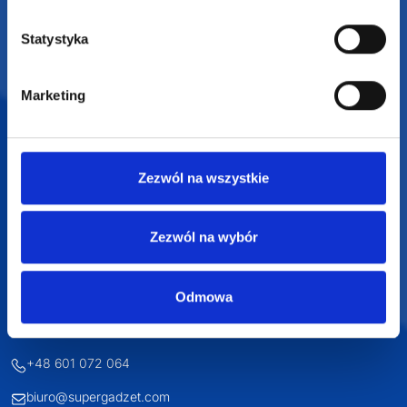
Profesjonalne doradztwo
Statystyka
Szeroka oferta produktów
Marketing
Zezwól na wszystkie
SUPERGADŻET.com
JAKUB LIEBELT
Zezwól na wybór
Osiecza Pierwsza 29
62-586 Rzgów
NIP: 6652893990
Odmowa
KONTAKT
+48 601 072 064
biuro@supergadzet.com