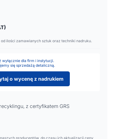
T)
 od ilości zamawianych sztuk oraz techniki nadruku.
wyłącznie dla firm i instytucji.
jemy się sprzedażą detaliczną.
ytaj o wycenę z nadrukiem
 recyklingu, z certyfikatem GRS
aszych producentów, do czasu ich aktualizacji ceny