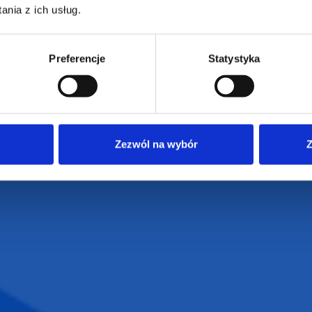
Czas realizacji
nia z ich usług.
62-586 Rzgów
e
Dostawa i płatności
NIP: 665289399
Reklamacje
Preferencje
Statystyka
Regulamin strony
Polityka prywatności
Zezwól na wybór
Z
VENTI