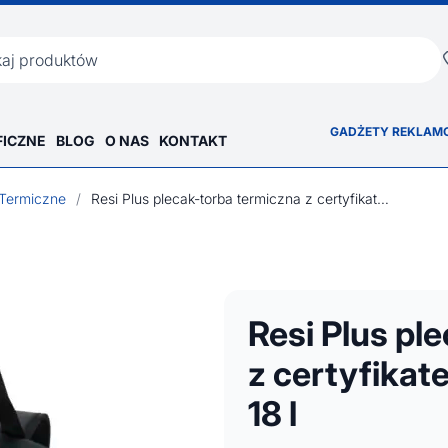
ka
GADŻETY REKLAM
FICZNE
BLOG
O NAS
KONTAKT
Termiczne
/
Resi Plus plecak-torba termiczna z certyfikatem GRS z recyklingu, 18 l
Resi Plus pl
z certyfikat
18 l