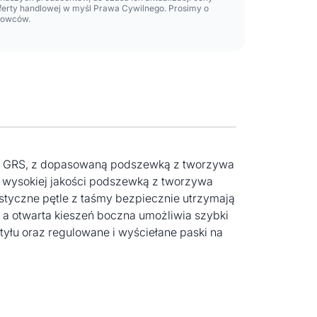
oferty handlowej w myśl Prawa Cywilnego. Prosimy o
lowców.
tem GRS, z dopasowaną podszewką z tworzywa
 wysokiej jakości podszewką z tworzywa
astyczne pętle z taśmy bezpiecznie utrzymają
 a otwarta kieszeń boczna umożliwia szybki
yłu oraz regulowane i wyściełane paski na