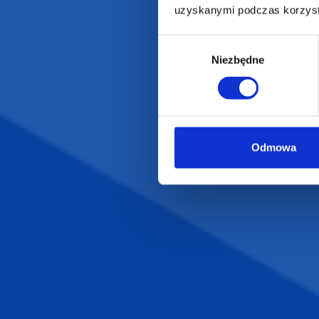
Artykuły biurowe
Katalogi online
uzyskanymi podczas korzysta
Gadżety ekologiczne
Projekty graficzn
Wybór
Torby reklamowe
Blog
Niezbędne
zgody
Odzież reklamowa
Kubki reklamowe
Odmowa