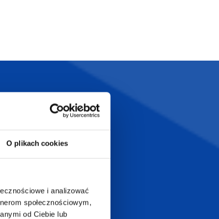
Szeroka oferta
ztwo
produktów
O plikach cookies
T.com
KONTAKT
ołecznościowe i analizować
LT
artnerom społecznościowym,
+48 601 072 064
anymi od Ciebie lub
a 29