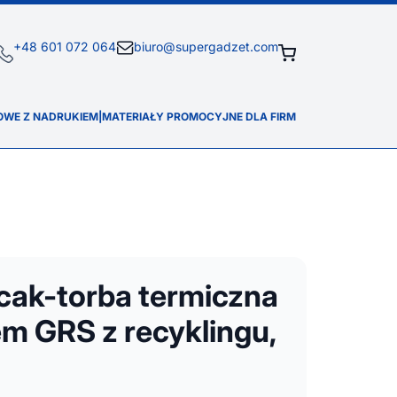
+48 601 072 064
biuro@supergadzet.com
OWE Z NADRUKIEM
|
MATERIAŁY PROMOCYJNE DLA FIRM
ecak-torba termiczna
em GRS z recyklingu,