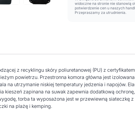
widoczne na stronie nie stanowią 
potwierdzenie cen u naszych hand
Przepraszamy za utrudnienia.
dzącej z recyklingu skóry poliuretanowej (PU) z certyfika
ieżym powietrzu. Przestronna komora główna jest izolowana
la na utrzymanie niskiej temperatury jedzenia i napojów. El
dnia kieszeń zapinana na suwak zapewnia dodatkową ochronę,
ygodę, torba ta wyposażona jest w przewiewną siateczkę z t
czki na plażę i kemping.