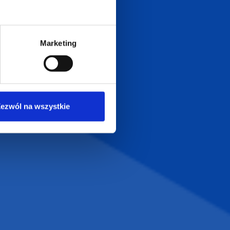
biuro@supergadzet.com
0
Zapraszamy do kontaktu
Marketing
od poniedziałku do piątku
w godzinach 8:00 - 16:00
Dołącz do nas na
ezwól na wszystkie