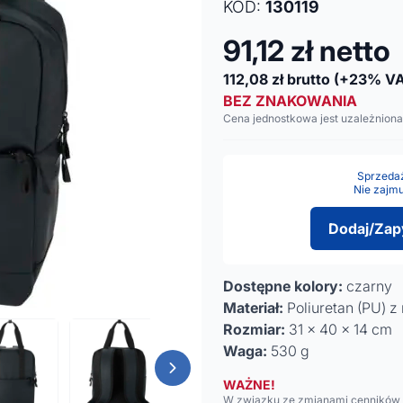
KOD:
130119
91,12
zł netto
112,08
zł brutto
(+23% VA
BEZ ZNAKOWANIA
Cena jednostkowa jest uzależniona
Sprzedaż 
Nie zajmu
Dodaj/Zap
Dostępne kolory:
czarny
Materiał:
Poliuretan (PU) z
Rozmiar:
31 x 40 x 14 cm
Waga:
530 g
WAŻNE!
W związku ze zmianami cenników n