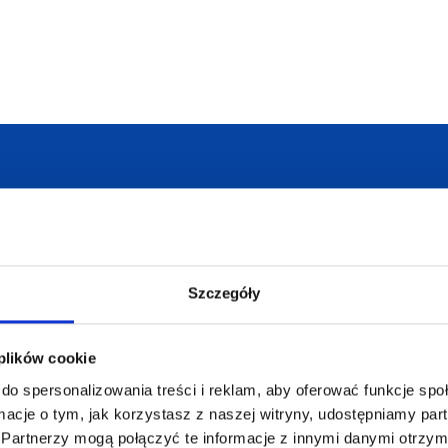
armowa wizualizacja
Profesjonalne dorad
Szczegóły
 plików cookie
ZAMÓWIENIA
SUPERGADŻE
do spersonalizowania treści i reklam, aby oferować funkcje sp
JAKUB LIEBE
ormacje o tym, jak korzystasz z naszej witryny, udostępniamy p
Jak zamawiać?
Partnerzy mogą połączyć te informacje z innymi danymi otrzym
Osiecza Pierwsz