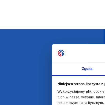
Darmowa dostawa
D
Zgoda
Niniejsza strona korzysta z
POLECAMY
INFORMACJE
Wykorzystujemy pliki cookie 
ruch w naszej witrynie. Inf
BESTSELLERY
O Nas
reklamowym i analitycznym. 