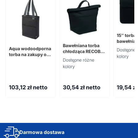
15″ torba
bawełnia
Bawełniana torba
gr/m² CO
Aqua wodoodporna
Dostępne 
chłodząca RECOBA
torba na zakupy o
kolory
COLOUR
Dostępne różne
pojemności 14 l na
14-calowego
kolory
laptopa wykonana z
materiałów z
recyklingu z
103,12
zł netto
30,54
zł netto
19,54
zł
certyfikatem G
Darmowa dostawa