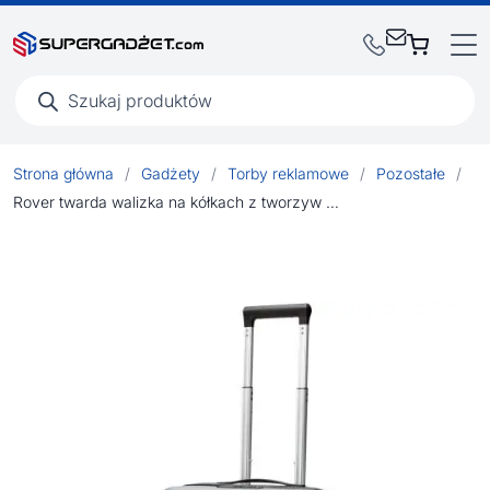
Wyszukiwarka
produktów
Strona główna
/
Gadżety
/
Torby reklamowe
/
Pozostałe
/
Rover twarda walizka na kółkach z tworzyw sztucznych pochodzących z recyklingu z certyfikatem GRS o wysokości 51 cm i pojemno