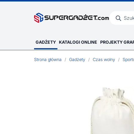
Wyszukiwar
produktów
GADŻETY
KATALOGI ONLINE
PROJEKTY GRA
Strona główna
/
Gadżety
/
Czas wolny
/
Spor