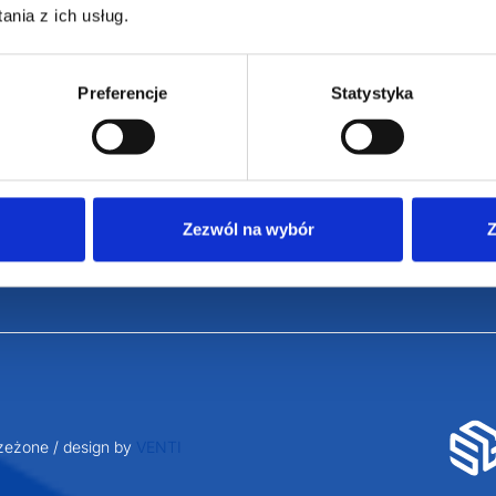
nia z ich usług.
Osiecza Pierwsz
Czas realizacji
62-586 Rzgów
e
Dostawa i płatności
NIP: 665289399
Reklamacje
Preferencje
Statystyka
Regulamin strony
Polityka prywatności
Zezwól na wybór
Z
eżone / design by
VENTI