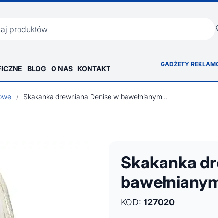
ka
GADŻETY REKLAM
FICZNE
BLOG
O NAS
KONTAKT
towe
/
Skakanka drewniana Denise w bawełnianym woreczku
Skakanka dr
bawełniany
KOD:
127020