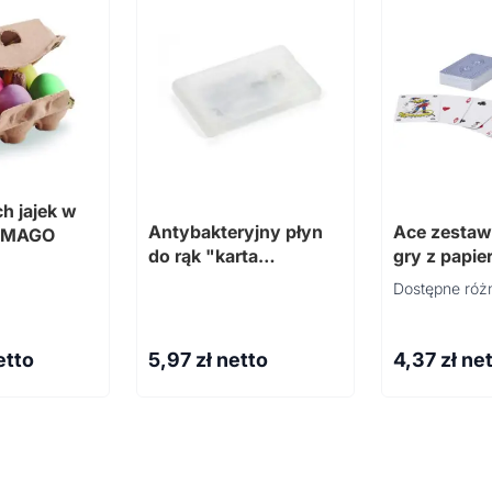
h jajek w
Antybakteryjny płyn
Ace zestaw
TAMAGO
do rąk "karta
gry z papier
kredytowa"
Dostępne różn
etto
5,97
zł netto
4,37
zł ne