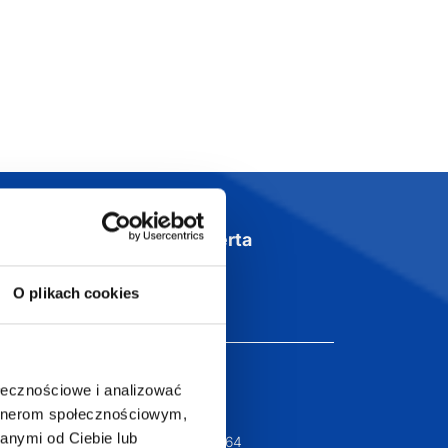
Szeroka oferta
ztwo
produktów
O plikach cookies
ołecznościowe i analizować
T.com
KONTAKT
artnerom społecznościowym,
LT
anymi od Ciebie lub
+48 601 072 064