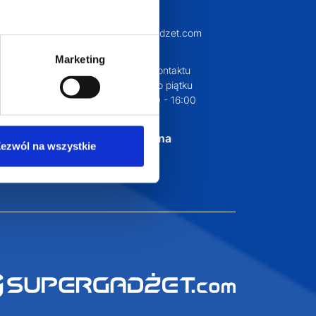
a 29
biuro@supergadzet.com
0
Marketing
Zapraszamy do kontaktu
od poniedziałku do piątku
w godzinach 8:00 - 16:00
Dołącz do nas na
ezwól na wszystkie