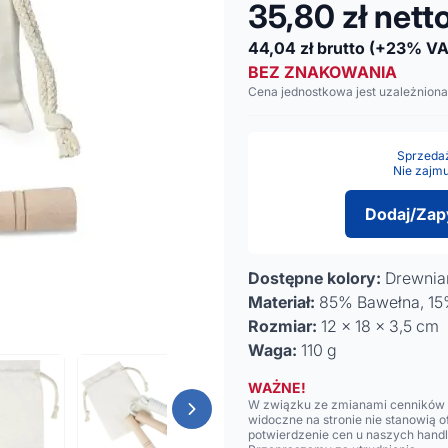
35,80
zł nett
44,04
zł brutto
(+23% VA
BEZ ZNAKOWANIA
Cena jednostkowa jest uzależniona
Sprzedaż 
Nie zajmu
Dodaj/Zap
Dostępne kolory:
Drewnian
Materiał:
85% Bawełna, 15%
Rozmiar:
12 x 18 x 3,5 cm
Waga:
110 g
WAŻNE!
W związku ze zmianami cenników n
widoczne na stronie nie stanowią 
potwierdzenie cen u naszych hand