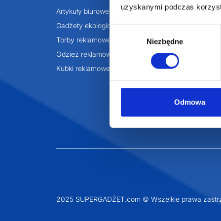
uzyskanymi podczas korzysta
Artykuły biurowe
Katalogi online
Gadżety ekologiczne
Projekty graficzn
Wybór
Torby reklamowe
Blog
Niezbędne
zgody
Odzież reklamowa
Kubki reklamowe
Odmowa
2025 SUPERGADŻET.com © Wszelkie prawa zastrz