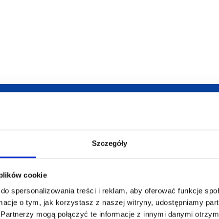
armowa wizualizacja
Profesjonalne dorad
Szczegóły
 plików cookie
do spersonalizowania treści i reklam, aby oferować funkcje sp
ZAMÓWIENIA
SUPERGADŻE
ormacje o tym, jak korzystasz z naszej witryny, udostępniamy p
JAKUB LIEBE
Partnerzy mogą połączyć te informacje z innymi danymi otrzym
Jak zamawiać?