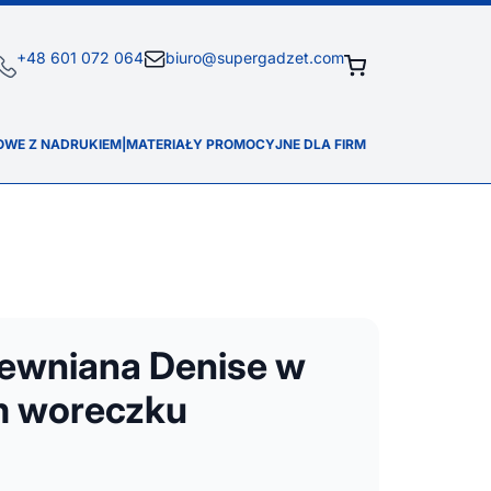
+48 601 072 064
biuro@supergadzet.com
OWE Z NADRUKIEM
|
MATERIAŁY PROMOCYJNE DLA FIRM
ewniana Denise w
m woreczku