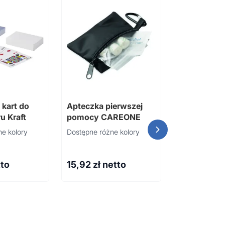
 kart do
Apteczka pierwszej
u Kraft
pomocy CAREONE
e kolory
Dostępne różne kolory
tto
15,92
zł netto
30 kredek
świecowych
STRIPER
9,04
zł ne