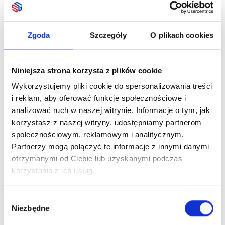
Opis
Zgoda
Szczegóły
O plikach cookies
Składana szczotka do włosów z lusterkiem. Plastikowa
obudowa.
Niniejsza strona korzysta z plików cookie
Wykorzystujemy pliki cookie do spersonalizowania treści
i reklam, aby oferować funkcje społecznościowe i
analizować ruch w naszej witrynie. Informacje o tym, jak
Zobacz również
korzystasz z naszej witryny, udostępniamy partnerom
społecznościowym, reklamowym i analitycznym.
Partnerzy mogą połączyć te informacje z innymi danymi
otrzymanymi od Ciebie lub uzyskanymi podczas
korzystania z ich usług.
Wybór
Akacjowa
Niezbędne
zgody
krojenia 