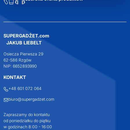
Profesjonalne doradztwo
Szeroka oferta produktów
SUPERGADŻET.com
JAKUB LIEBELT
Osiecza Pierwsza 29
62-586 Rzgów
NIP: 6652893990
KONTAKT
+48 601 072 064
biuro@supergadzet.com