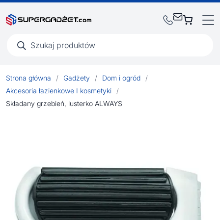
Wyszukiwarka
produktów
Strona główna
/
Gadżety
/
Dom i ogród
/
Akcesoria łazienkowe I kosmetyki
/
Składany grzebień, lusterko ALWAYS