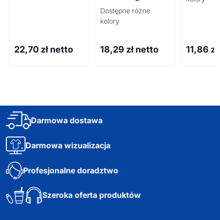
Dostępne różne
kolory
22,70
zł netto
18,29
zł netto
11,86
zł
Darmowa dostawa
Darmowa wizualizacja
Profesjonalne doradztwo
Szeroka oferta produktów