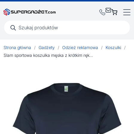
Wyszukiwarka
produktów
Strona główna
/
Gadżety
/
Odzież reklamowa
/
Koszulki
/
Slam sportowa koszulka męska z krótkim rękawem 100 g/m²