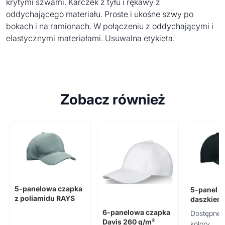
krytymi szwami. Karczek z tyłu i rękawy z
oddychającego materiału. Proste i ukośne szwy po
bokach i na ramionach. W połączeniu z oddychającymi i
elastycznymi materiałami. Usuwalna etykieta.
Zobacz również
5-panelowa czapka
5-panel c
z poliamidu RAYS
daszkiem
SUNNY
6-panelowa czapka
Dostępne 
Davis 260 g/m²
kolory