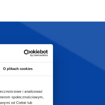
Szeroka oferta
ztwo
produktów
O plikach cookies
T.com
KONTAKT
LT
ołecznościowe i analizować
+48 601 072 064
artnerom społecznościowym,
a 29
anymi od Ciebie lub
biuro@supergadzet.com