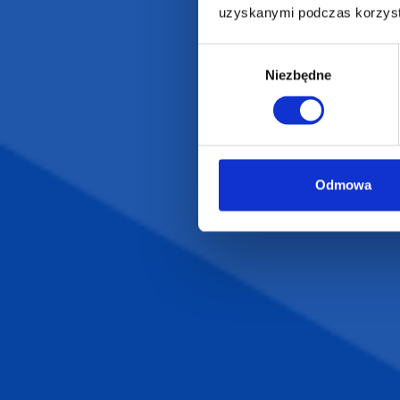
Gadżety ekologiczne
Projekty graficzn
uzyskanymi podczas korzysta
Torby reklamowe
Blog
Odzież reklamowa
Wybór
Niezbędne
zgody
Kubki reklamowe
Odmowa