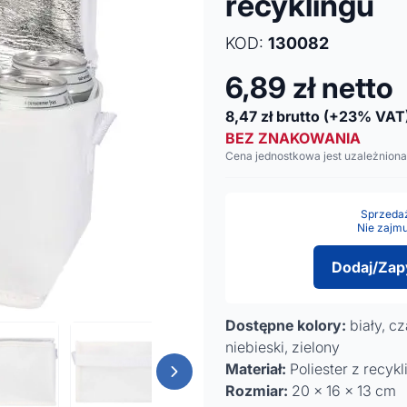
recyklingu
KOD:
130082
6,89
zł netto
8,47
zł brutto
(+23% VAT
BEZ ZNAKOWANIA
Cena jednostkowa jest uzależniona
Sprzedaż 
Nie zajmu
Dodaj/Zap
Dostępne kolory:
biały, c
niebieski, zielony
Materiał:
Poliester z recyk
Rozmiar:
20 x 16 x 13 cm