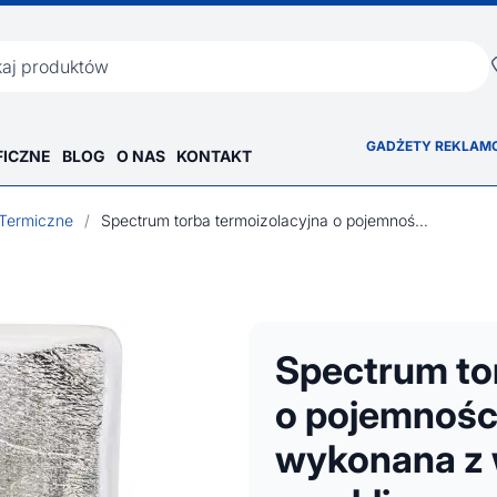
ka
GADŻETY REKLAM
FICZNE
BLOG
O NAS
KONTAKT
Termiczne
/
Spectrum torba termoizolacyjna o pojemności 4 l na 6 puszek wykonana z włókniny z recyklingu
Spectrum to
o pojemności
wykonana z 