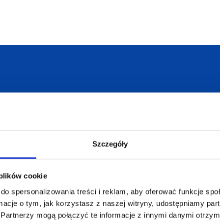
armowa wizualizacja
Profesjonalne dorad
Szczegóły
ZAMÓWIENIA
SUPERGADŻE
 plików cookie
JAKUB LIEBE
do spersonalizowania treści i reklam, aby oferować funkcje sp
Jak zamawiać?
ormacje o tym, jak korzystasz z naszej witryny, udostępniamy p
Osiecza Pierwsz
Czas realizacji
62-586 Rzgów
Partnerzy mogą połączyć te informacje z innymi danymi otrzym