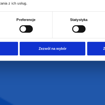
e
Dostawa i płatności
NIP: 665289399
nia z ich usług.
Reklamacje
Regulamin strony
Preferencje
Statystyka
Polityka prywatności
Zezwól na wybór
Z
VENTI