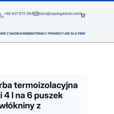
+48 601 072 064
biuro@supergadzet.com
OWE Z NADRUKIEM
|
MATERIAŁY PROMOCYJNE DLA FIRM
rba termoizolacyjna
 4 l na 6 puszek
włókniny z