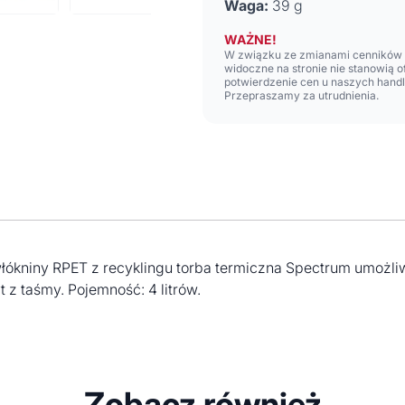
Waga:
39 g
WAŻNE!
W związku ze zmianami cenników n
widoczne na stronie nie stanowią 
potwierdzenie cen u naszych hand
Przepraszamy za utrudnienia.
włókniny RPET z recyklingu torba termiczna Spectrum umożli
z taśmy. Pojemność: 4 litrów.
Zobacz również