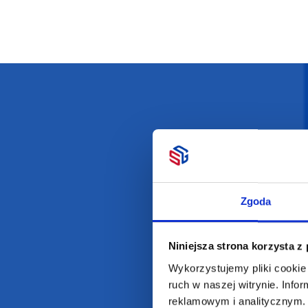
Darmowa dostawa
D
Zgoda
POLECAMY
INFORMACJE
Niniejsza strona korzysta z
Wykorzystujemy pliki cookie 
BESTSELLERY
O Nas
ruch w naszej witrynie. Inf
Artykuły biurowe
Katalogi online
reklamowym i analitycznym. 