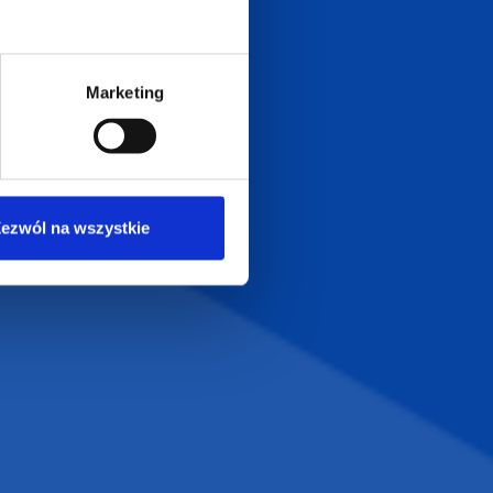
0
Zapraszamy do kontaktu
od poniedziałku do piątku
Marketing
w godzinach 8:00 - 16:00
Dołącz do nas na
ezwól na wszystkie