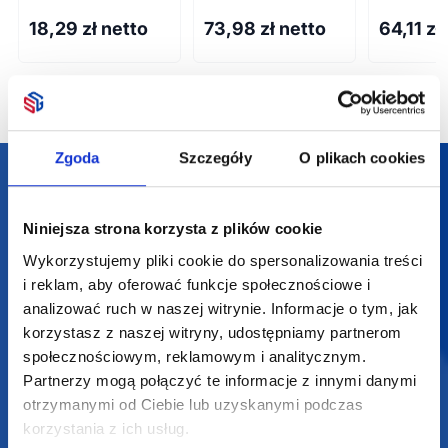
18,29
zł netto
73,98
zł netto
64,11
zł
Zgoda
Szczegóły
O plikach cookies
Darmowa dostawa
Darmowa wizualizacja
Niniejsza strona korzysta z plików cookie
Wykorzystujemy pliki cookie do spersonalizowania treści
Profesjonalne doradztwo
i reklam, aby oferować funkcje społecznościowe i
analizować ruch w naszej witrynie. Informacje o tym, jak
Szeroka oferta produktów
korzystasz z naszej witryny, udostępniamy partnerom
społecznościowym, reklamowym i analitycznym.
Partnerzy mogą połączyć te informacje z innymi danymi
otrzymanymi od Ciebie lub uzyskanymi podczas
korzystania z ich usług.