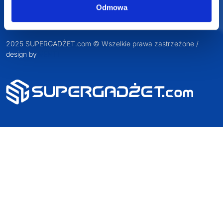
Odmowa
2025 SUPERGADŻET.com © Wszelkie prawa zastrzeżone /
design by
VENTI