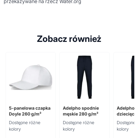
przekazywane na rzecz Water.org
Zobacz również
5-panelowa czapka
Adelpho spodnie
Adelpho 
Doyle 260 g/m²
męskie 280 g/m²
dziecięce
Dostępne różne
Dostępne różne
Dostępne 
kolory
kolory
kolory