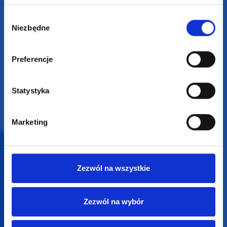
SUPERGADŻET.com
JAKUB LIEBELT
Wybór
Niezbędne
zgody
Osiecza Pierwsza 29
62-586 Rzgów
NIP: 6652893990
Preferencje
KONTAKT
Statystyka
+48 601 072 064
biuro@supergadzet.com
Marketing
Zapraszamy do kontaktu
od poniedziałku do piątku
w godzinach 8:00 - 16:00
Zezwól na wszystkie
Dołącz do nas na
Zezwól na wybór