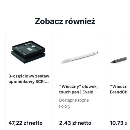
Zobacz również
3-częściowy zestaw
upominkowy SCRIBI
"Wieczny" ołówek,
"Wieczny
3
touch pen | Evald
BrandCha
Picasso 2
Dostępne różne
kolory
47,22
zł netto
2,43
zł netto
10,73
zł