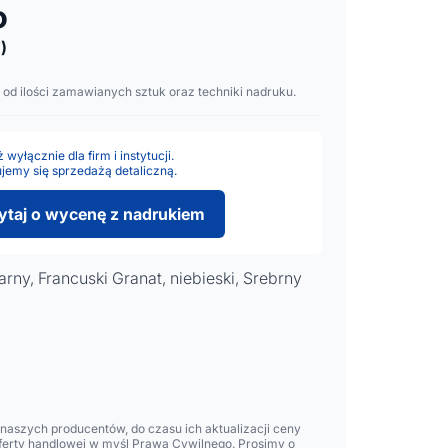
o
)
 od ilości zamawianych sztuk oraz techniki nadruku.
wyłącznie dla firm i instytucji.
jemy się sprzedażą detaliczną.
ytaj o wycenę z nadrukiem
arny, Francuski Granat, niebieski, Srebrny
aszych producentów, do czasu ich aktualizacji ceny
oferty handlowej w myśl Prawa Cywilnego. Prosimy o