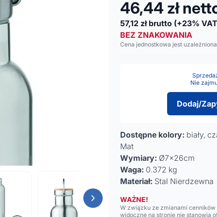
46,44
zł nett
57,12
zł brutto
(+23% VAT
BEZ ZNAKOWANIA
Cena jednostkowa jest uzależniona
Sprzedaż 
Nie zajmu
Dodaj/Zap
Dostępne kolory:
biały, cz
Mat
Wymiary:
Ø7x26cm
Waga:
0.372 kg
Materiał:
Stal Nierdzewna
WAŻNE!
W związku ze zmianami cenników n
widoczne na stronie nie stanowią 