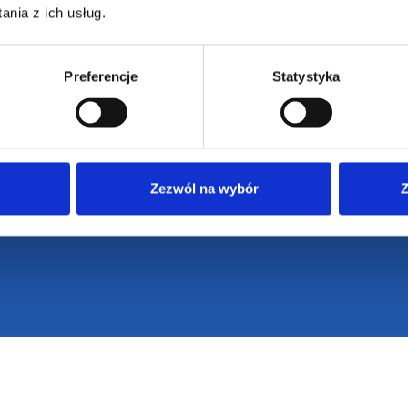
nia z ich usług.
Preferencje
Statystyka
Zezwól na wybór
Z
VENTI