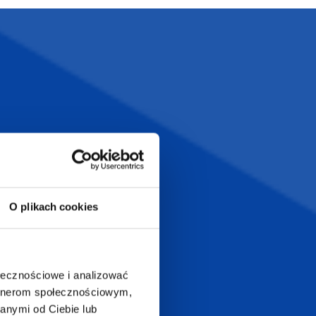
Szeroka oferta
ztwo
produktów
T.com
KONTAKT
LT
+48 601 072 064
O plikach cookies
a 29
biuro@supergadzet.com
0
Zapraszamy do kontaktu
ołecznościowe i analizować
od poniedziałku do piątku
artnerom społecznościowym,
w godzinach 8:00 - 16:00
anymi od Ciebie lub