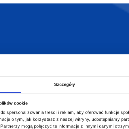
armowa wizualizacja
Profesjonalne dorad
ZAMÓWIENIA
SUPERGADŻE
JAKUB LIEBE
Jak zamawiać?
Szczegóły
Osiecza Pierwsz
Czas realizacji
62-586 Rzgów
e
Dostawa i płatności
NIP: 665289399
 plików cookie
Reklamacje
do spersonalizowania treści i reklam, aby oferować funkcje sp
Regulamin strony
ormacje o tym, jak korzystasz z naszej witryny, udostępniamy p
Polityka prywatności
Partnerzy mogą połączyć te informacje z innymi danymi otrzym