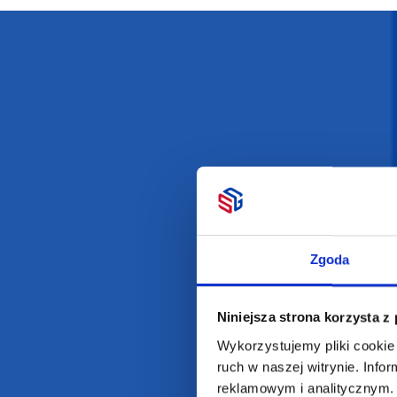
Darmowa dostawa
D
POLECAMY
INFORMACJE
BESTSELLERY
O Nas
Zgoda
Artykuły biurowe
Katalogi online
Gadżety ekologiczne
Projekty graficzn
Niniejsza strona korzysta z
Torby reklamowe
Blog
Wykorzystujemy pliki cookie 
Odzież reklamowa
ruch w naszej witrynie. Inf
Kubki reklamowe
reklamowym i analitycznym. 