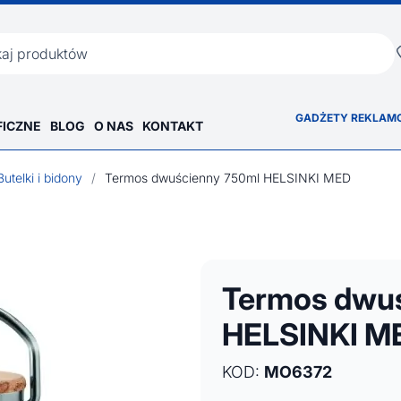
ka
GADŻETY REKLAM
FICZNE
BLOG
O NAS
KONTAKT
Butelki i bidony
/
Termos dwuścienny 750ml HELSINKI MED
Termos dwu
HELSINKI M
KOD:
MO6372