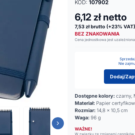
KOD:
107902
6,12
zł netto
7,53
zł brutto
(+23% VAT
BEZ ZNAKOWANIA
Cena jednostkowa jest uzależniona
Sprzedaż 
Nie zajmu
Dodaj/Zap
Dostępne kolory:
czarny, 
Materiał:
Papier certyfiko
Rozmiar:
14,8 x 10,5 cm
Waga:
96 g
WAŻNE!
W związku ze zmianami cenników n