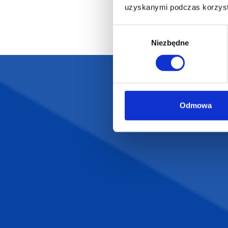
uzyskanymi podczas korzysta
Wybór
Niezbędne
zgody
Darmowa dostawa
D
Odmowa
POLECAMY
INFORMACJE
BESTSELLERY
O Nas
Artykuły biurowe
Katalogi online
Gadżety ekologiczne
Projekty graficzn