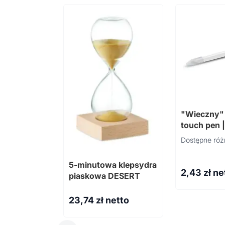
"Wieczny"
touch pen |
Dostępne róż
5-minutowa klepsydra
2,43
zł ne
piaskowa DESERT
23,74
zł netto