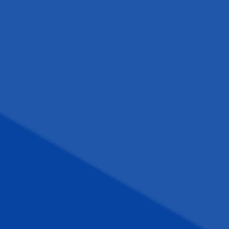
Zapraszamy do kontaktu
od poniedziałku do piątku
w godzinach 8:00 - 16:00
Dołącz do nas na