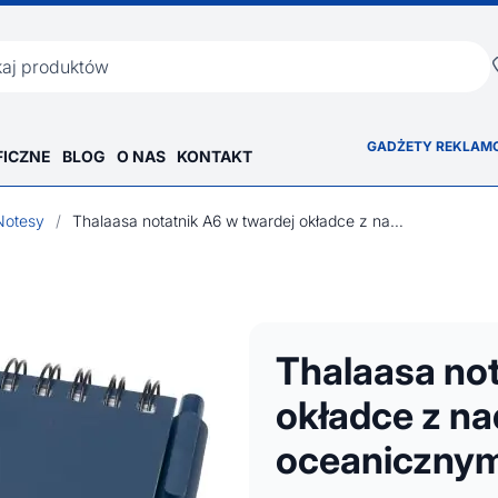
ka
GADŻETY REKLAM
FICZNE
BLOG
O NAS
KONTAKT
Notesy
/
Thalaasa notatnik A6 w twardej okładce z nadrukiem oceanicznym i długopisem
Thalaasa not
okładce z n
oceanicznym