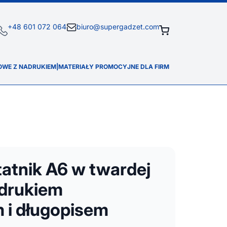
+48 601 072 064
biuro@supergadzet.com
OWE Z NADRUKIEM
|
MATERIAŁY PROMOCYJNE DLA FIRM
atnik A6 w twardej
adrukiem
 i długopisem