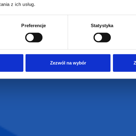
nia z ich usług.
Preferencje
Statystyka
armowa wizualizacja
Profesjonalne dorad
Zezwól na wybór
Z
ZAMÓWIENIA
SUPERGADŻE
JAKUB LIEBE
Jak zamawiać?
Osiecza Pierwsz
Czas realizacji
62-586 Rzgów
e
Dostawa i płatności
NIP: 665289399