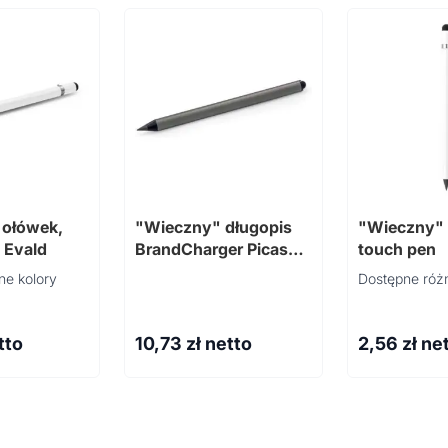
 ołówek,
"Wieczny" długopis
"Wieczny" 
 Evald
BrandCharger Picasso
touch pen
2
ne kolory
Dostępne różn
tto
10,73
zł netto
2,56
zł ne