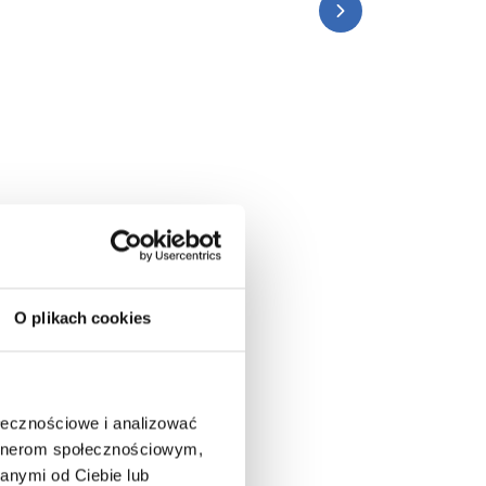
4 odblasko
w pudełku
4,74
zł net
O plikach cookies
ołecznościowe i analizować
artnerom społecznościowym,
anymi od Ciebie lub