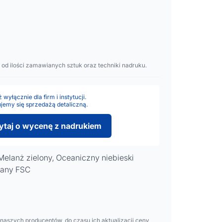
)
 od ilości zamawianych sztuk oraz techniki nadruku.
wyłącznie dla firm i instytucji.
jemy się sprzedażą detaliczną.
ytaj o wycenę z nadrukiem
Melanż zielony, Oceaniczny niebieski
wany FSC
aszych producentów, do czasu ich aktualizacji ceny