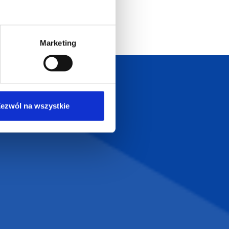
Marketing
Szeroka oferta
ztwo
produktów
ezwól na wszystkie
T.com
KONTAKT
LT
+48 601 072 064
a 29
biuro@supergadzet.com
0