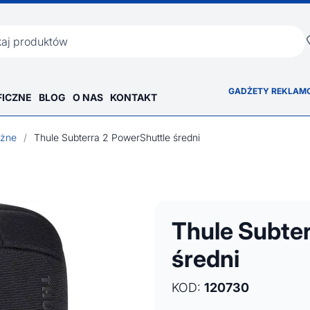
ka
GADŻETY REKLAM
FICZNE
BLOG
O NAS
KONTAKT
óżne
/
Thule Subterra 2 PowerShuttle średni
Thule Subter
średni
KOD:
120730