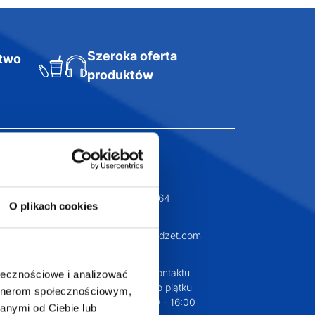
Szeroka oferta
ztwo
produktów
O plikach cookies
T.com
KONTAKT
ołecznościowe i analizować
LT
artnerom społecznościowym,
+48 601 072 064
anymi od Ciebie lub
a 29