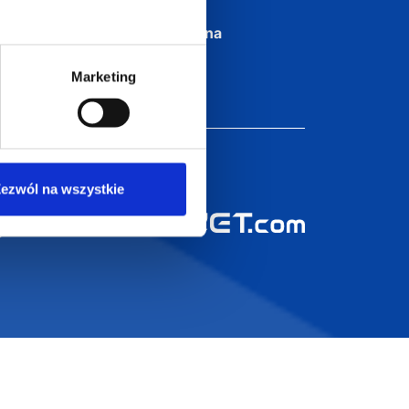
biuro@supergadzet.com
0
Zapraszamy do kontaktu
Marketing
od poniedziałku do piątku
w godzinach 8:00 - 16:00
Dołącz do nas na
ezwól na wszystkie