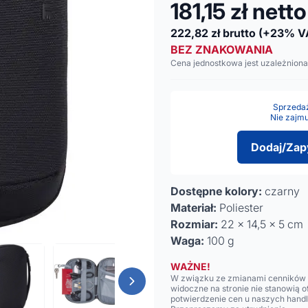
181,15
zł netto
222,82
zł brutto
(+23% V
BEZ ZNAKOWANIA
Cena jednostkowa jest uzależniona
Sprzedaż 
Nie zajmu
Dodaj/Zap
Dostępne kolory:
czarny
Materiał:
Poliester
Rozmiar:
22 x 14,5 x 5 cm
Waga:
100 g
WAŻNE!
W związku ze zmianami cenników n
widoczne na stronie nie stanowią 
potwierdzenie cen u naszych hand