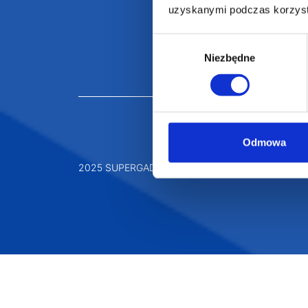
uzyskanymi podczas korzysta
Gadżety ekologiczne
Projekty graficzn
Torby reklamowe
Blog
Wybór
Niezbędne
zgody
Odzież reklamowa
Kubki reklamowe
Odmowa
2025 SUPERGADŻET.com © Wszelkie prawa zastrz