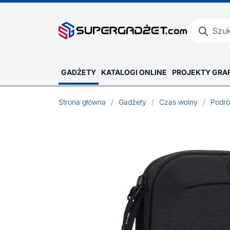
Wyszukiwar
produktów
GADŻETY
KATALOGI ONLINE
PROJEKTY GRA
Strona główna
/
Gadżety
/
Czas wolny
/
Podr