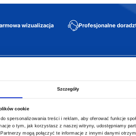
armowa wizualizacja
Profesjonalne dorad
Szczegóły
 plików cookie
ZAMÓWIENIA
SUPERGADŻE
do spersonalizowania treści i reklam, aby oferować funkcje sp
JAKUB LIEBE
ormacje o tym, jak korzystasz z naszej witryny, udostępniamy p
Jak zamawiać?
Partnerzy mogą połączyć te informacje z innymi danymi otrzym
Osiecza Pierwsz
Czas realizacji