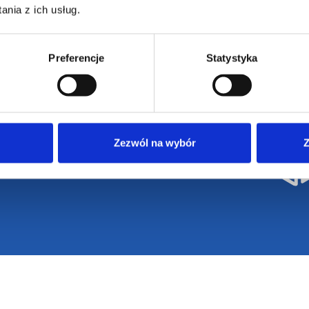
nia z ich usług.
62-586 Rzgów
e
Dostawa i płatności
NIP: 665289399
Reklamacje
Preferencje
Statystyka
Regulamin strony
Polityka prywatności
Zezwól na wybór
Z
eżone / design by
VENTI