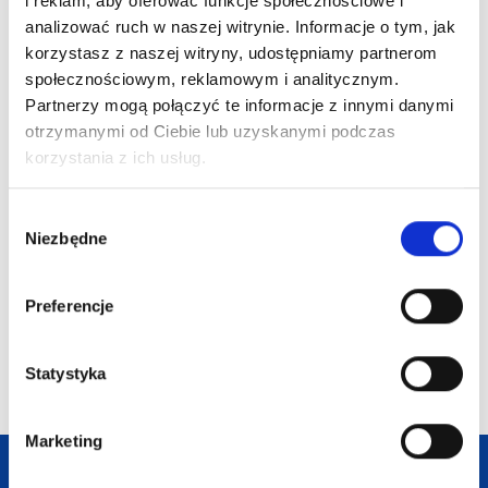
i reklam, aby oferować funkcje społecznościowe i
analizować ruch w naszej witrynie. Informacje o tym, jak
korzystasz z naszej witryny, udostępniamy partnerom
społecznościowym, reklamowym i analitycznym.
Partnerzy mogą połączyć te informacje z innymi danymi
otrzymanymi od Ciebie lub uzyskanymi podczas
korzystania z ich usług.
Bawełnian
Aqua wodoodporny
chłodząc
plecak podróżny o
Bawełniana torba
COLOUR
Dostępne 
pojemności 35 l z
200 gr/m² BOREALIS
Wybór
recyklingu z
kolory
Niezbędne
zgody
certyfikatem GRS
Preferencje
99,38
zł netto
18,92
zł netto
30,54
z
Statystyka
Marketing
Darmowa dostawa