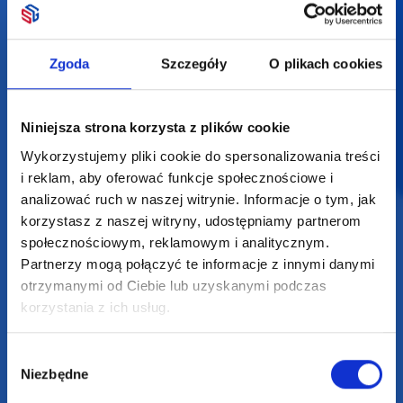
biuro@supergadzet.com
Zgoda
Szczegóły
O plikach cookies
Zapraszamy do kontaktu
od poniedziałku do piątku
w godzinach 8:00 - 16:00
Niniejsza strona korzysta z plików cookie
Wykorzystujemy pliki cookie do spersonalizowania treści
Dołącz do nas na
i reklam, aby oferować funkcje społecznościowe i
analizować ruch w naszej witrynie. Informacje o tym, jak
korzystasz z naszej witryny, udostępniamy partnerom
społecznościowym, reklamowym i analitycznym.
Partnerzy mogą połączyć te informacje z innymi danymi
otrzymanymi od Ciebie lub uzyskanymi podczas
korzystania z ich usług.
2025 SUPERGADŻET.com © Wszelkie prawa zastrzeżone /
design by
VENTI
Wybór
Niezbędne
zgody