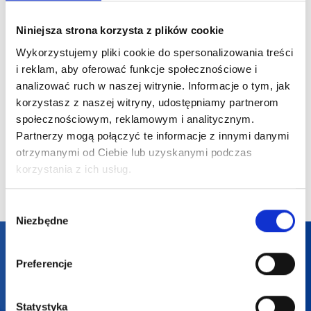
15″ torba
Niniejsza strona korzysta z plików cookie
bawełniana 220
Bawełniana torba
gr/m² COTIN
Wykorzystujemy pliki cookie do spersonalizowania treści
Ash skład
Dostępne różne
chłodząca RECOBA
ściągana 
i reklam, aby oferować funkcje społecznościowe i
kolory
torba o p
analizować ruch w naszej witrynie. Informacje o tym, jak
Dostępne 
7 l wykon
kolory
korzystasz z naszej witryny, udostępniamy partnerom
materiału
społecznościowym, reklamowym i analitycznym.
recykling
certyfika
Partnerzy mogą połączyć te informacje z innymi danymi
19,54
zł netto
24,26
zł netto
9,88
zł
otrzymanymi od Ciebie lub uzyskanymi podczas
korzystania z ich usług.
Wybór
Niezbędne
zgody
Darmowa dostawa
Preferencje
Darmowa wizualizacja
Statystyka