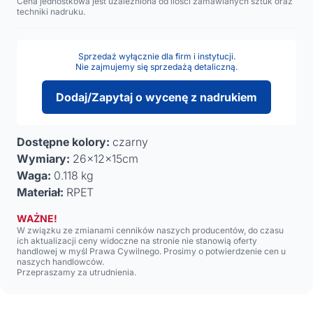
Cena jednostkowa jest uzależniona od ilości zamawianych sztuk oraz
techniki nadruku.
Sprzedaż wyłącznie dla firm i instytucji.
Nie zajmujemy się sprzedażą detaliczną.
Dodaj/Zapytaj o wycenę z nadrukiem
Dostępne kolory:
czarny
Wymiary:
26x12x15cm
Waga:
0.118 kg
Materiał:
RPET
WAŻNE!
W związku ze zmianami cenników naszych producentów, do czasu
ich aktualizacji ceny widoczne na stronie nie stanowią oferty
handlowej w myśl Prawa Cywilnego. Prosimy o potwierdzenie cen u
naszych handlowców.
Przepraszamy za utrudnienia.