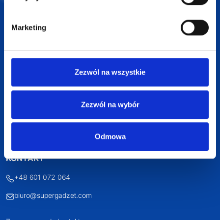
Profesjonalne doradztwo
Szeroka oferta produktów
Marketing
Zezwól na wszystkie
SUPERGADŻET.com
JAKUB LIEBELT
Zezwól na wybór
Osiecza Pierwsza 29
62-586 Rzgów
Odmowa
NIP: 6652893990
KONTAKT
+48 601 072 064
biuro@supergadzet.com