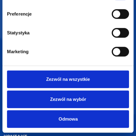
Darmowa dostawa
Preferencje
Darmowa wizualizacja
Statystyka
Profesjonalne doradztwo
Marketing
Szeroka oferta produktów
Zezwól na wszystkie
SUPERGADŻET.com
Zezwól na wybór
JAKUB LIEBELT
Osiecza Pierwsza 29
62-586 Rzgów
Odmowa
NIP: 6652893990