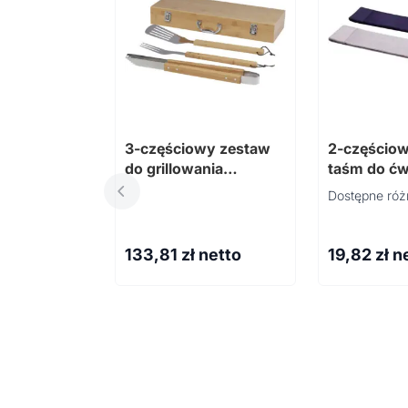
3-częściowy zestaw
2-częścio
do grillowania
taśm do ćw
Assadus
Dostępne róż
133,81
zł netto
19,82
zł n