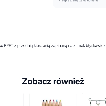
Przepraszamy za utrudnienia.
lcu RPET z przednią kieszenią zapinaną na zamek błyskawicz
Zobacz również