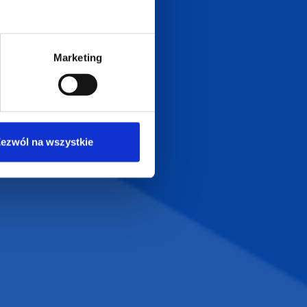
0
Zapraszamy do kontaktu
od poniedziałku do piątku
Marketing
w godzinach 8:00 - 16:00
Dołącz do nas na
ezwól na wszystkie