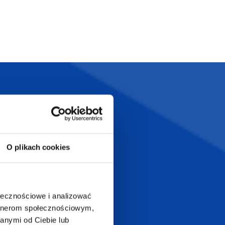
Szeroka oferta
ztwo
produktów
O plikach cookies
T.com
KONTAKT
LT
ołecznościowe i analizować
+48 601 072 064
artnerom społecznościowym,
a 29
anymi od Ciebie lub
biuro@supergadzet.com