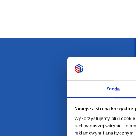
Darmowa dostawa
D
Zgoda
POLECAMY
INFORMACJE
Niniejsza strona korzysta z
Wykorzystujemy pliki cookie 
BESTSELLERY
O Nas
ruch w naszej witrynie. Inf
Artykuły biurowe
Katalogi online
reklamowym i analitycznym. 