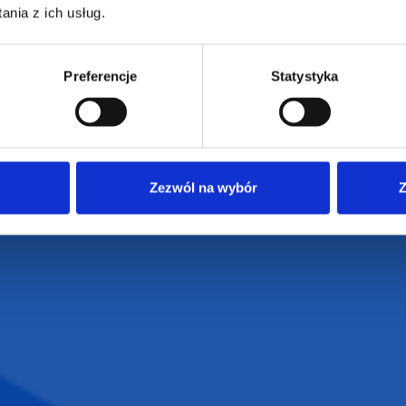
e
Dostawa i płatności
NIP: 665289399
nia z ich usług.
Reklamacje
Regulamin strony
Preferencje
Statystyka
Polityka prywatności
Zezwól na wybór
Z
VENTI