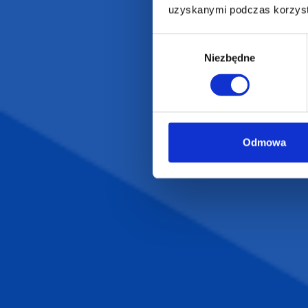
Gadżety ekologiczne
Projekty graficzn
uzyskanymi podczas korzysta
Torby reklamowe
Blog
Wybór
Odzież reklamowa
Niezbędne
zgody
Kubki reklamowe
Odmowa