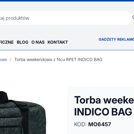
ka
GADŻETY REKLAM
FICZNE
BLOG
O NAS
KONTAKT
towe
/
Torba weekendowa z filcu RPET INDICO BAG
Torba weeke
INDICO BAG
KOD:
MO6457