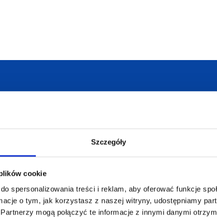
armowa wizualizacja
Profesjonalne dorad
Szczegóły
ZAMÓWIENIA
SUPERGADŻE
 plików cookie
JAKUB LIEBE
do spersonalizowania treści i reklam, aby oferować funkcje sp
Jak zamawiać?
ormacje o tym, jak korzystasz z naszej witryny, udostępniamy p
Osiecza Pierwsz
Czas realizacji
Partnerzy mogą połączyć te informacje z innymi danymi otrzym
62-586 Rzgów