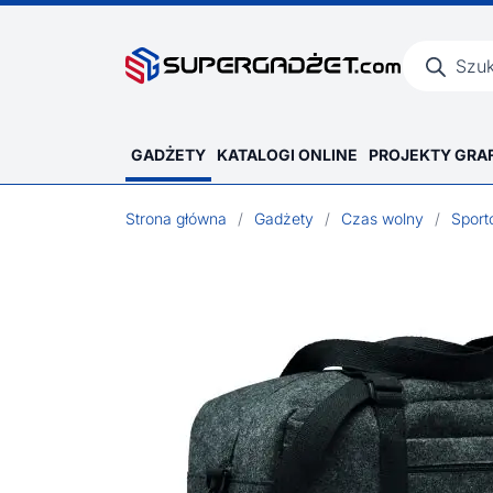
Wyszukiwar
produktów
GADŻETY
KATALOGI ONLINE
PROJEKTY GRA
Strona główna
/
Gadżety
/
Czas wolny
/
Spor