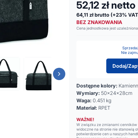
52,12
zł netto
64,11
zł brutto
(+23% VAT
BEZ ZNAKOWANIA
Cena jednostkowa jest uzależniona
Sprzedaż 
Nie zajmu
Dodaj/Zap
Dostępne kolory:
Kamienn
Wymiary:
50x24x28cm
Waga:
0.451 kg
Materiał:
RPET
WAŻNE!
W związku ze zmianami cenników n
widoczne na stronie nie stanowią 
potwierdzenie cen u naszych hand