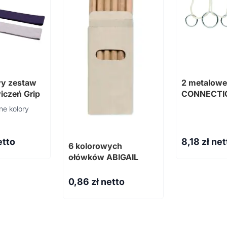
wy zestaw
2 metalowe
iczeń Grip
CONNECTI
ne kolory
etto
8,18
zł net
6 kolorowych
ołówków ABIGAIL
0,86
zł netto