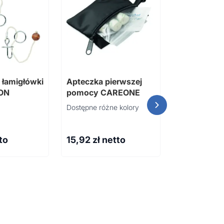
 łamigłówki
Apteczka pierwszej
5-częściow
ON
pomocy CAREONE
do grillowan
Dostępne różne kolory
to
15,92
zł netto
89,74
zł n