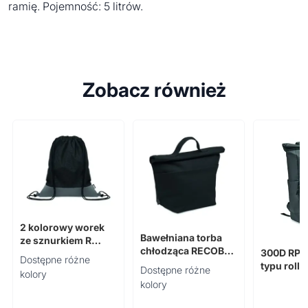
ramię. Pojemność: 5 litrów.
Zobacz również
2 kolorowy worek
Bawełniana torba
ze sznurkiem R
chłodząca RECOBA
300D RPE
LIBAG
Dostępne różne
COLOUR
typu roll
Dostępne różne
kolory
ROLLPAC
kolory