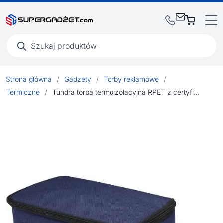
Wyszukiwarka
produktów
Strona główna
/
Gadżety
/
Torby reklamowe
/
Termiczne
/
Tundra torba termoizolacyjna RPET z certyfikatem GRS na 6 puszek 5L