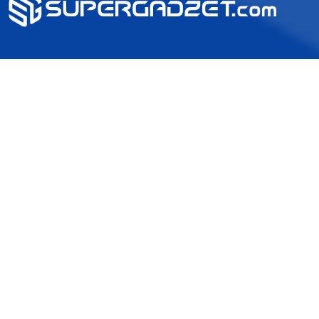
2025 SUPERGADŻET.com © Wszelkie prawa zastrzeżone /
design by
VENTI