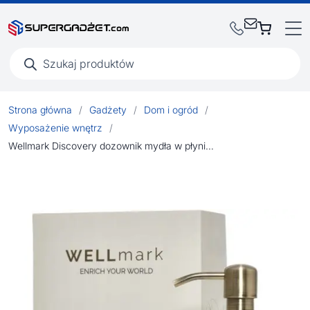
Wyszukiwarka
produktów
Strona główna
/
Gadżety
/
Dom i ogród
/
Wyposażenie wnętrz
/
Wellmark Discovery dozownik mydła w płynie o pojemności 250 ml i zestaw świec zapachowych 150 g