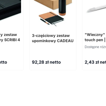
wy zestaw
"Wieczny" 
3-częściowy zestaw
y SCRIBI 4
touch pen |
upominkowy CADEAU
Dostępne różn
etto
92,28
zł netto
2,43
zł ne