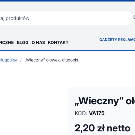
ka
GADŻETY REKLAM
FICZNE
BLOG
O NAS
KONTAKT
Długopisy
/
„Wieczny” ołówek, długopis
„Wieczny” oł
KOD:
VA175
2,20
zł netto