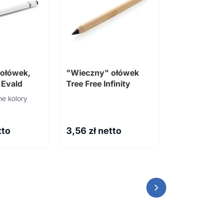
ołówek,
"Wieczny" ołówek
 Evald
Tree Free Infinity
e kolory
12 kredek w
tto
3,56
zł netto
LAMBUT
Dostępne różn
3,70
zł ne