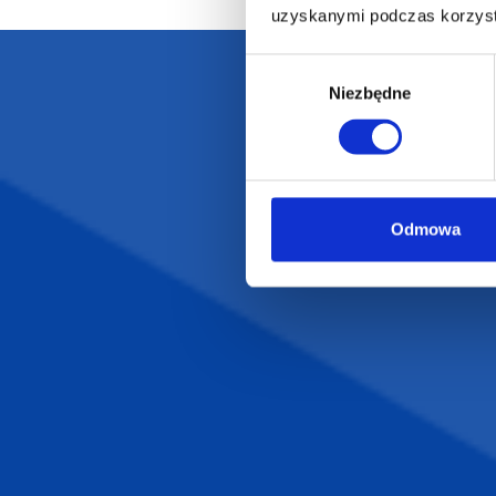
uzyskanymi podczas korzysta
Wybór
Niezbędne
zgody
Darmowa dostawa
D
Odmowa
POLECAMY
INFORMACJE
BESTSELLERY
O Nas
Artykuły biurowe
Katalogi online
Gadżety ekologiczne
Projekty graficzn
Torby reklamowe
Blog
Odzież reklamowa
Kubki reklamowe