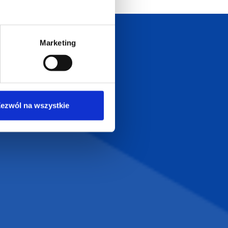
Marketing
Szeroka oferta
ztwo
produktów
ezwól na wszystkie
T.com
KONTAKT
LT
+48 601 072 064
a 29
biuro@supergadzet.com
0
Zapraszamy do kontaktu
od poniedziałku do piątku
w godzinach 8:00 - 16:00