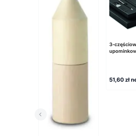
3-częścio
upominkow
51,60
zł n