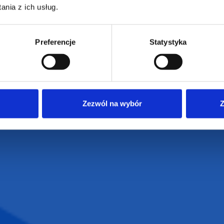
nia z ich usług.
Preferencje
Statystyka
armowa wizualizacja
Profesjonalne dorad
Zezwól na wybór
Z
ZAMÓWIENIA
SUPERGADŻE
JAKUB LIEBE
Jak zamawiać?
Osiecza Pierwsz
Czas realizacji
62-586 Rzgów
e
Dostawa i płatności
NIP: 665289399
Reklamacje
Regulamin strony
Polityka prywatności