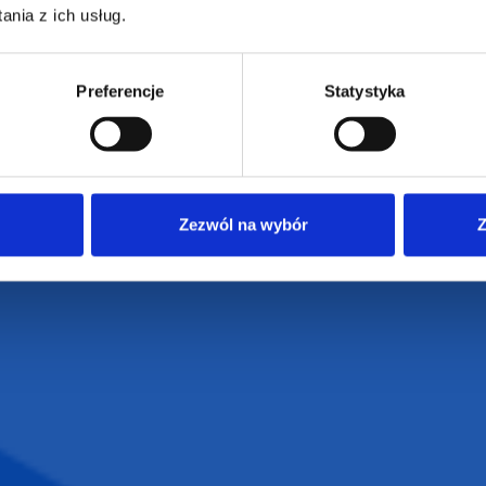
nia z ich usług.
armowa wizualizacja
Profesjonalne dorad
Preferencje
Statystyka
Zezwól na wybór
Z
ZAMÓWIENIA
SUPERGADŻE
JAKUB LIEBE
Jak zamawiać?
Osiecza Pierwsz
Czas realizacji
62-586 Rzgów
e
Dostawa i płatności
NIP: 665289399
Reklamacje
Regulamin strony
Polityka prywatności