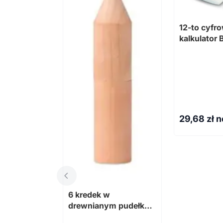
12-to cyfr
kalkulator
29,68
zł n
6 kredek w
drewnianym pudełku
PETIT COLORET