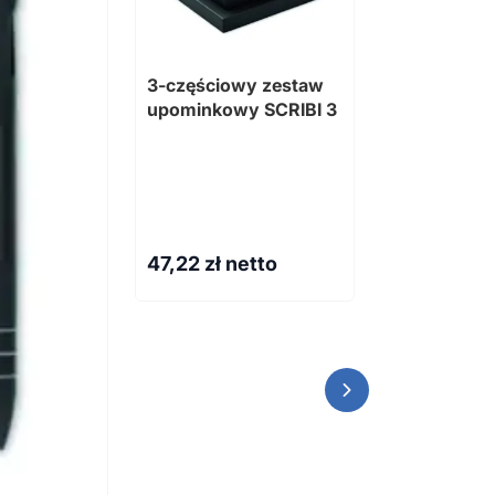
3-częściowy zestaw
upominkowy SCRIBI 3
"Wieczny" 
długopis
Dostępne różn
47,22
zł netto
2,20
zł ne