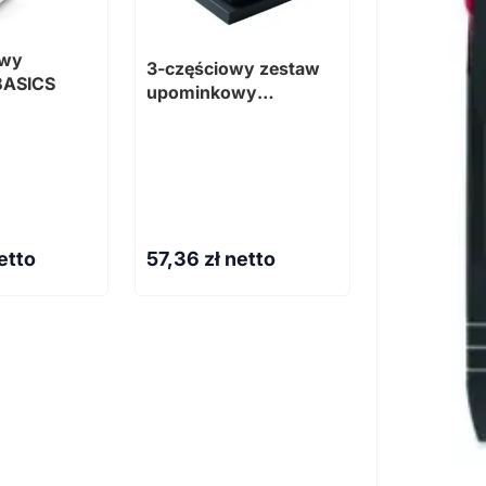
owy
3-częściowy zestaw
 BASICS
upominkowy
CHIPPEWA SET
etto
57,36
zł netto