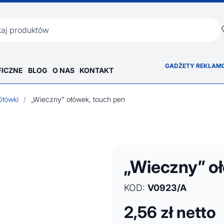
ka
GADŻETY REKLAM
FICZNE
BLOG
O NAS
KONTAKT
Ołówki
/
„Wieczny” ołówek, touch pen
„Wieczny” o
KOD:
V0923/A
2,56
zł netto