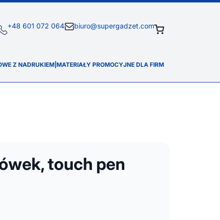
+48 601 072 064
biuro@supergadzet.com
OWE Z NADRUKIEM
|
MATERIAŁY PROMOCYJNE DLA FIRM
łówek, touch pen