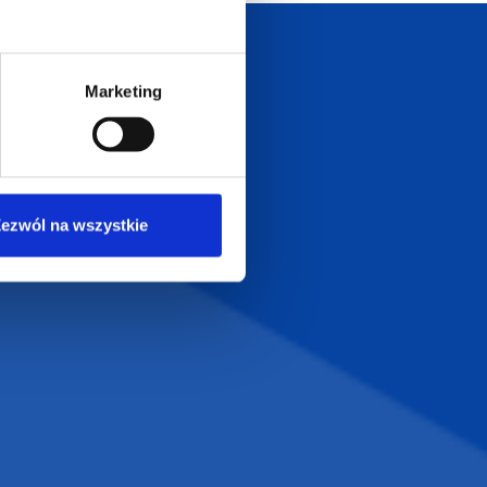
Szeroka oferta
ztwo
Marketing
produktów
ezwól na wszystkie
T.com
KONTAKT
LT
+48 601 072 064
a 29
biuro@supergadzet.com
0
Zapraszamy do kontaktu
od poniedziałku do piątku
w godzinach 8:00 - 16:00