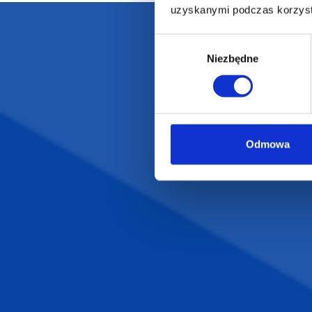
uzyskanymi podczas korzysta
Wybór
Darmowa dostawa
D
Niezbędne
zgody
Odmowa
POLECAMY
INFORMACJE
BESTSELLERY
O Nas
Artykuły biurowe
Katalogi online
Gadżety ekologiczne
Projekty graficzn
Torby reklamowe
Blog
Odzież reklamowa
Kubki reklamowe