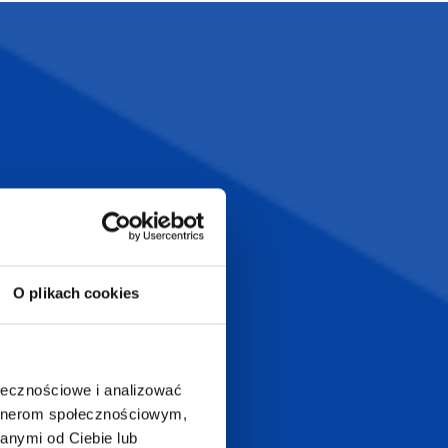
Szeroka oferta
ztwo
produktów
T.com
KONTAKT
LT
+48 601 072 064
O plikach cookies
a 29
biuro@supergadzet.com
0
Zapraszamy do kontaktu
ołecznościowe i analizować
od poniedziałku do piątku
artnerom społecznościowym,
w godzinach 8:00 - 16:00
anymi od Ciebie lub