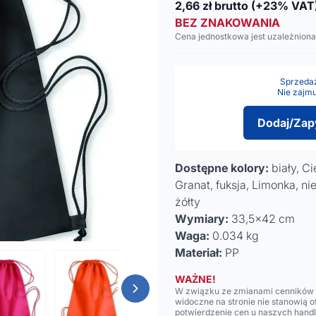
2,66
zł brutto
(+23% VAT
BEZ ZNAKOWANIA
Cena jednostkowa jest uzależniona
Sprzedaż 
Nie zajmu
Dodaj/Zap
Dostępne kolory:
biały, C
Granat, fuksja, Limonka, n
żółty
Wymiary:
33,5x42 cm
Waga:
0.034 kg
Materiał:
PP
WAŻNE!
W związku ze zmianami cenników n
widoczne na stronie nie stanowią 
potwierdzenie cen u naszych hand