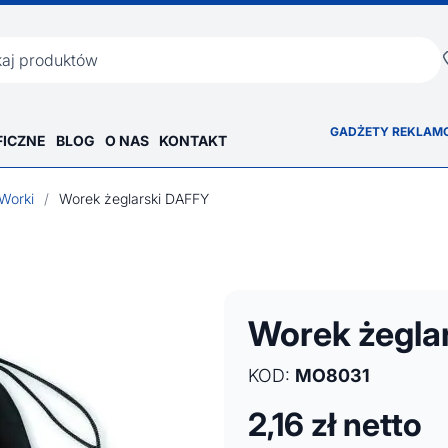
ka
GADŻETY REKLAM
FICZNE
BLOG
O NAS
KONTAKT
Worki
/
Worek żeglarski DAFFY
Worek żegla
KOD:
MO8031
2,16
zł netto