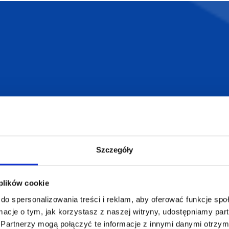
armowa wizualizacja
Profesjonalne dorad
ZAMÓWIENIA
SUPERGADŻE
JAKUB LIEBE
Jak zamawiać?
Szczegóły
Osiecza Pierwsz
Czas realizacji
62-586 Rzgów
e
Dostawa i płatności
NIP: 665289399
 plików cookie
Reklamacje
Regulamin strony
do spersonalizowania treści i reklam, aby oferować funkcje sp
ormacje o tym, jak korzystasz z naszej witryny, udostępniamy p
Polityka prywatności
Partnerzy mogą połączyć te informacje z innymi danymi otrzym