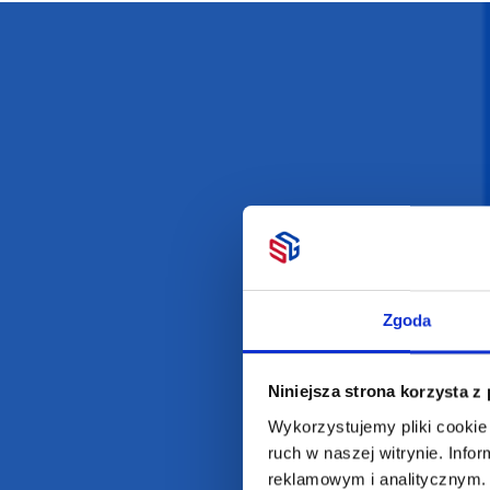
Darmowa dostawa
D
POLECAMY
INFORMACJE
BESTSELLERY
O Nas
Zgoda
Artykuły biurowe
Katalogi online
Gadżety ekologiczne
Projekty graficzn
Niniejsza strona korzysta z
Torby reklamowe
Blog
Odzież reklamowa
Wykorzystujemy pliki cookie 
ruch w naszej witrynie. Inf
Kubki reklamowe
reklamowym i analitycznym. 