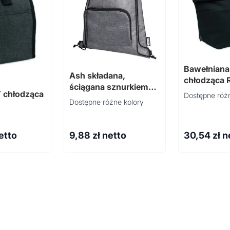
Bawełniana
Ash składana,
chłodząca
ściągana sznurkiem
COLOUR
 chłodząca
Dostępne różn
torba o pojemności 7 l
Dostępne różne kolory
E
wykonana z materiału
z recyklingu z
certyfikatem GRS
etto
9,88
zł netto
30,54
zł n