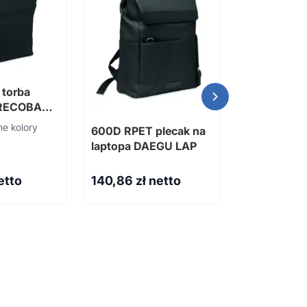
2 kolorowy
 torba
sznurkiem 
 RECOBA
Dostępne różn
e kolory
600D RPET plecak na
laptopa DAEGU LAP
etto
140,86
zł netto
14,62
zł n