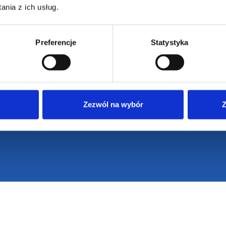
nia z ich usług.
Preferencje
Statystyka
Zezwól na wybór
Z
VENTI