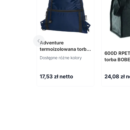
Adventure
termoizolowana torba
600D RPET
ściągana sznurkiem o
Dostępne różne kolory
torba BOB
pojemności 9 l z
materiału z recyklingu
z certyfikatem GRS
17,53
zł netto
24,08
zł n