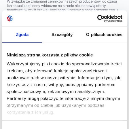
W związku ze zmianami cenników naszych producentów, do czasu
ich aktualizacji ceny widoczne na stronie nie stanowią oferty
handlowej w myśl Prawa Cywilnego. Prosimy o potwierdzenie cen u
naszych handlowców.
Przepraszamy za utrudnienia.
Zgoda
Szczegóły
O plikach cookies
Opis
Niniejsza strona korzysta z plików cookie
Wykorzystujemy pliki cookie do spersonalizowania treści
i reklam, aby oferować funkcje społecznościowe i
12 kredek. Drewniany pojemnik w kształcie kredki.
analizować ruch w naszej witrynie. Informacje o tym, jak
Nadruk niemożliwy na poszczególnych elementach.
korzystasz z naszej witryny, udostępniamy partnerom
społecznościowym, reklamowym i analitycznym.
Partnerzy mogą połączyć te informacje z innymi danymi
otrzymanymi od Ciebie lub uzyskanymi podczas
korzystania z ich usług.
Zobacz również
Wybór