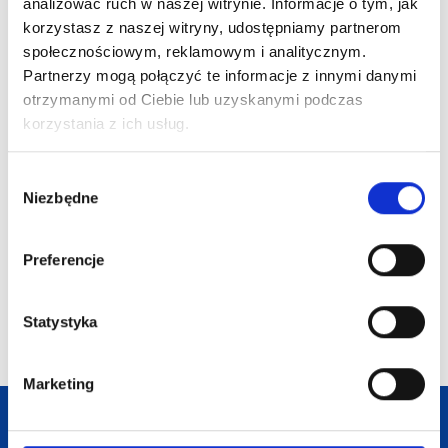
analizować ruch w naszej witrynie. Informacje o tym, jak
korzystasz z naszej witryny, udostępniamy partnerom
społecznościowym, reklamowym i analitycznym.
Partnerzy mogą połączyć te informacje z innymi danymi
otrzymanymi od Ciebie lub uzyskanymi podczas
korzystania z ich usług.
3-części
upominko
Wybór
4
Niezbędne
zgody
12 kredek w tubie
LAMBUT
Preferencje
51,60
zł
Dostępne różne
kolory
Statystyka
3,70
zł netto
Marketing