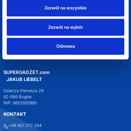
Zezwól na wszystkie
Zezwól na wybór
2w1 długopis i
zakreślacz RIO DUO
Odmowa
Dostępne różne
kolory
2,66
zł netto
Darmowa dostawa
Darmowa wizualizacja