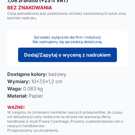
7,08
zł brutto
(+23% VAT)
BEZ ZNAKOWANIA
Cena jednostkowa jest uzależniona od ilości zamawianych sztuk oraz
techniki nadruku.
Sprzedaż wyłącznie dla firm i instytucji.
Nie zajmujemy się sprzedażą detaliczną.
Dodaj/Zapytaj o wycenę z nadrukiem
Dostępne kolory:
beżowy
Wymiary:
10x7,5x1,2 cm
Waga:
0.063 kg
Materiał:
Papier
WAŻNE!
W związku ze zmianami cenników naszych producentów, do czasu
ich aktualizacji ceny widoczne na stronie nie stanowią oferty
handlowej w myśl Prawa Cywilnego. Prosimy o potwierdzenie cen u
naszych handlowców.
Przepraszamy za utrudnienia.