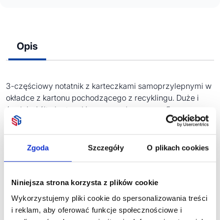
Opis
3-częściowy notatnik z karteczkami samoprzylepnymi w
okładce z kartonu pochodzącego z recyklingu. Duże i
średnie żółte karteczki samoprzylepne oraz 5
znaczników w różnych kolorach.
Zgoda
Szczegóły
O plikach cookies
Zobacz również
Niniejsza strona korzysta z plików cookie
Wykorzystujemy pliki cookie do spersonalizowania treści
i reklam, aby oferować funkcje społecznościowe i