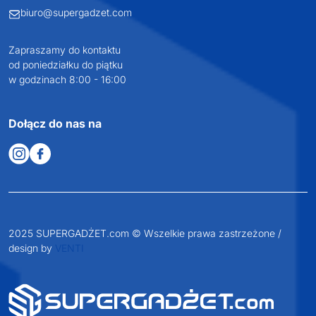
Profesjonalne doradztwo
Szeroka oferta produktów
SUPERGADŻET.com
JAKUB LIEBELT
Osiecza Pierwsza 29
62-586 Rzgów
NIP: 6652893990
KONTAKT
+48 601 072 064
biuro@supergadzet.com