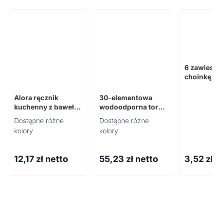
6 zawiesz
choinkę, 
Alora ręcznik
30-elementowa
kuchenny z bawełny
wodoodporna torba
z recyklingu 200
pierwszej pomocy
Dostępne różne
Dostępne różne
g/m²
Alexander
kolory
kolory
12,17
zł netto
55,23
zł netto
3,52
zł 