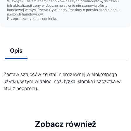
W związku ze zmianami cenników naszych producentów, do czasu
ich aktualizacji ceny widoczne na stronie nie stanowią oferty
handlowej w myśl Prawa Cywilnego. Prosimy o potwierdzenie cen u
naszych handlowców.
Przepraszamy za utrudnienia.
Opis
Zestaw sztućców ze stali nierdzewnej wielokrotnego
użytku, w tym widelec, nóż, łyżka, słomka i szczotka w
etui z neoprenu.
Zobacz również