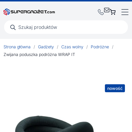
Wyszukiwarka
produktów
Strona główna
/
Gadżety
/
Czas wolny
/
Podróżne
/
Zwijana poduszka podróżna WRAP IT
nowość